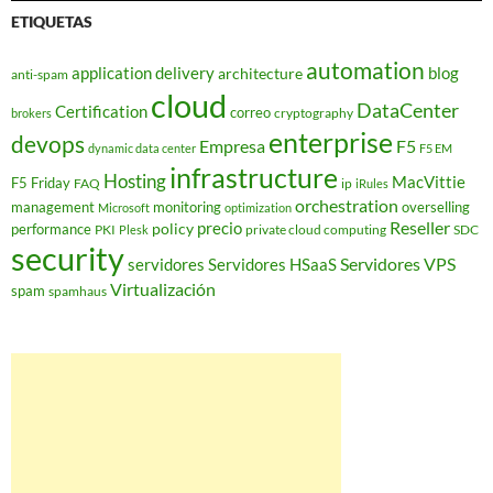
ETIQUETAS
automation
application delivery
blog
architecture
anti-spam
cloud
DataCenter
Certification
correo
cryptography
brokers
enterprise
devops
Empresa
F5
dynamic data center
F5 EM
infrastructure
Hosting
MacVittie
F5 Friday
FAQ
ip
iRules
orchestration
management
monitoring
overselling
Microsoft
optimization
Reseller
policy
precio
performance
PKI
private cloud computing
SDC
Plesk
security
Servidores VPS
servidores
Servidores HSaaS
Virtualización
spam
spamhaus