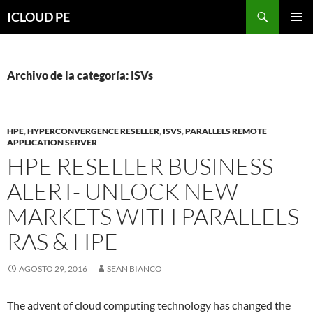
Saltar
Buscar
ICLOUD PE
hacia
MENÚ
el
PRIMAR
contenido
Archivo de la categoría: ISVs
HPE
,
HYPERCONVERGENCE RESELLER
,
ISVS
,
PARALLELS REMOTE
APPLICATION SERVER
HPE RESELLER BUSINESS
ALERT- UNLOCK NEW
MARKETS WITH PARALLELS
RAS & HPE
AGOSTO 29, 2016
SEAN BIANCO
The advent of cloud computing technology has changed the