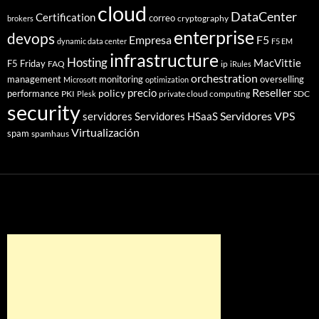
cloud
DataCenter
Certification
correo
cryptography
brokers
enterprise
devops
Empresa
F5
dynamic data center
F5 EM
infrastructure
Hosting
MacVittie
F5 Friday
FAQ
ip
iRules
orchestration
management
monitoring
overselling
Microsoft
optimization
Reseller
policy
precio
performance
PKI
private cloud computing
SDC
Plesk
security
Servidores VPS
servidores
Servidores HSaaS
Virtualización
spam
spamhaus