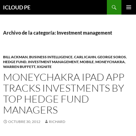
Saltar
Buscar
ICLOUD PE
hacia
MENÚ
el
PRIMAR
contenido
Archivo de la categoría: Investment management
BILL ACKMAN
,
BUSINESS INTELLIGENCE
,
CARL ICAHN
,
GEORGE SOROS
,
HEDGE FUND
,
INVESTMENT MANAGEMENT
,
MOBILE
,
MONEYCHAKRA
,
WARREN BUFFETT
,
XIGNITE
MONEYCHAKRA IPAD APP
TRACKS INVESTMENTS BY
TOP HEDGE FUND
MANAGERS
OCTUBRE 30, 2012
RICHARD