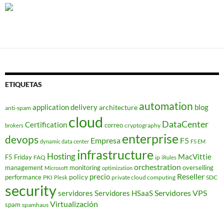
ETIQUETAS
automation
application delivery
blog
architecture
anti-spam
cloud
DataCenter
Certification
correo
cryptography
brokers
enterprise
devops
Empresa
F5
dynamic data center
F5 EM
infrastructure
Hosting
MacVittie
F5 Friday
FAQ
ip
iRules
orchestration
management
monitoring
overselling
Microsoft
optimization
Reseller
policy
precio
performance
PKI
private cloud computing
SDC
Plesk
security
Servidores VPS
servidores
Servidores HSaaS
Virtualización
spam
spamhaus