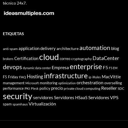
técnico 24x7.
ETIQUETAS
automation
application delivery
blog
architecture
anti-spam
cloud
DataCenter
Certification
correo
cryptography
brokers
enterprise
devops
Empresa
F5
dynamic data center
F5 EM
infrastructure
Hosting
MacVittie
F5 Friday
FAQ
ip
iRules
orchestration
management
monitoring
overselling
Microsoft
optimization
Reseller
policy
precio
performance
PKI
private cloud computing
SDC
Plesk
security
Servidores VPS
servidores
Servidores HSaaS
Virtualización
spam
spamhaus