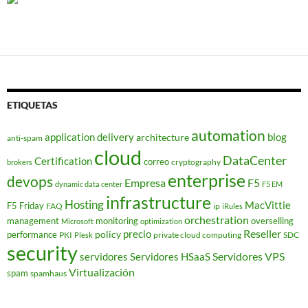
ETIQUETAS
automation
application delivery
blog
architecture
anti-spam
cloud
DataCenter
Certification
correo
cryptography
brokers
enterprise
devops
Empresa
F5
dynamic data center
F5 EM
infrastructure
Hosting
MacVittie
F5 Friday
FAQ
ip
iRules
orchestration
management
monitoring
overselling
Microsoft
optimization
Reseller
policy
precio
performance
PKI
private cloud computing
SDC
Plesk
security
Servidores VPS
servidores
Servidores HSaaS
Virtualización
spam
spamhaus