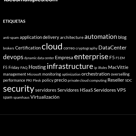
ETIQUETAS
automation
application delivery
blog
architecture
anti-spam
cloud
DataCenter
Certification
correo
cryptography
brokers
enterprise
devops
Empresa
F5
dynamic data center
F5 EM
infrastructure
Hosting
MacVittie
F5 Friday
FAQ
ip
iRules
orchestration
management
monitoring
overselling
Microsoft
optimization
Reseller
policy
precio
performance
PKI
private cloud computing
SDC
Plesk
security
Servidores VPS
servidores
Servidores HSaaS
Virtualización
spam
spamhaus