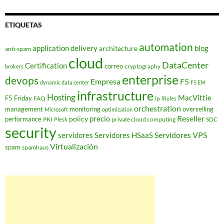
ETIQUETAS
automation
application delivery
blog
architecture
anti-spam
cloud
DataCenter
Certification
correo
cryptography
brokers
enterprise
devops
Empresa
F5
dynamic data center
F5 EM
infrastructure
Hosting
MacVittie
F5 Friday
FAQ
ip
iRules
orchestration
management
monitoring
overselling
Microsoft
optimization
Reseller
policy
precio
performance
PKI
private cloud computing
SDC
Plesk
security
Servidores VPS
servidores
Servidores HSaaS
Virtualización
spam
spamhaus