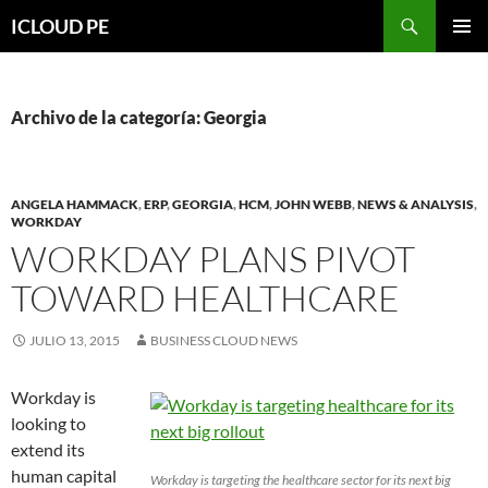
Saltar
Buscar
ICLOUD PE
hacia
MENÚ
el
PRIMAR
contenido
Archivo de la categoría: Georgia
ANGELA HAMMACK
,
ERP
,
GEORGIA
,
HCM
,
JOHN WEBB
,
NEWS & ANALYSIS
,
WORKDAY
WORKDAY PLANS PIVOT
TOWARD HEALTHCARE
JULIO 13, 2015
BUSINESS CLOUD NEWS
Workday is
looking to
extend its
human capital
Workday is targeting the healthcare sector for its next big