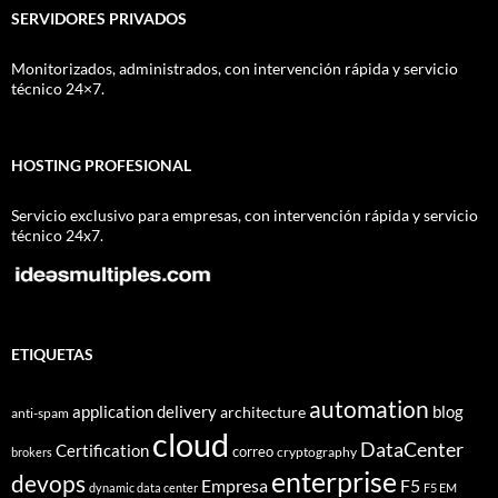
SERVIDORES PRIVADOS
Monitorizados, administrados, con intervención rápida y servicio
técnico 24×7.
HOSTING PROFESIONAL
Servicio exclusivo para empresas, con intervención rápida y servicio
técnico 24x7.
ETIQUETAS
automation
application delivery
blog
architecture
anti-spam
cloud
DataCenter
Certification
correo
cryptography
brokers
enterprise
devops
Empresa
F5
dynamic data center
F5 EM