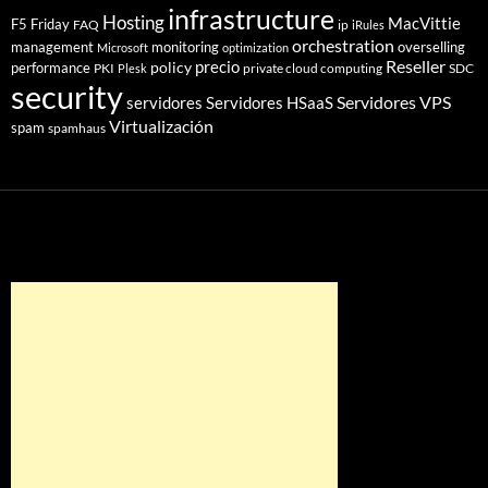
infrastructure
Hosting
MacVittie
F5 Friday
FAQ
ip
iRules
orchestration
management
monitoring
overselling
Microsoft
optimization
Reseller
policy
precio
performance
PKI
private cloud computing
SDC
Plesk
security
Servidores VPS
servidores
Servidores HSaaS
Virtualización
spam
spamhaus