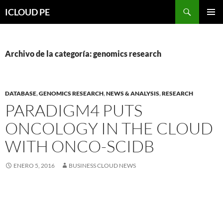
Saltar
Buscar
ICLOUD PE
hacia
MENÚ
el
PRIMAR
contenido
Archivo de la categoría: genomics research
DATABASE
,
GENOMICS RESEARCH
,
NEWS & ANALYSIS
,
RESEARCH
PARADIGM4 PUTS
ONCOLOGY IN THE CLOUD
WITH ONCO-SCIDB
ENERO 5, 2016
BUSINESS CLOUD NEWS