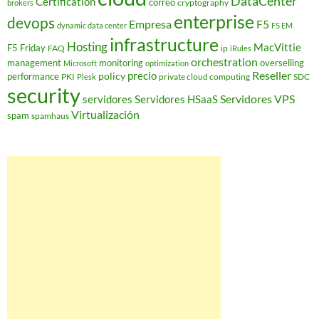
DataCenter
Certification
correo
cryptography
brokers
enterprise
devops
Empresa
F5
dynamic data center
F5 EM
infrastructure
Hosting
MacVittie
F5 Friday
FAQ
ip
iRules
orchestration
management
monitoring
overselling
Microsoft
optimization
Reseller
policy
precio
performance
PKI
private cloud computing
SDC
Plesk
security
Servidores VPS
servidores
Servidores HSaaS
Virtualización
spam
spamhaus