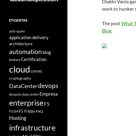
Diablo Vania gam
work to hunker 
ETIQUETAS
The post
What T
Blog
.
anti-spam
application delivery
architecture
automation
blog
Certification
brokers
cloud
correo
cryptography
devops
DataCenter
Empresa
dynamic data center
enterprise
F5
F5 Friday
FAQ
F5 EM
Hosting
infrastructure