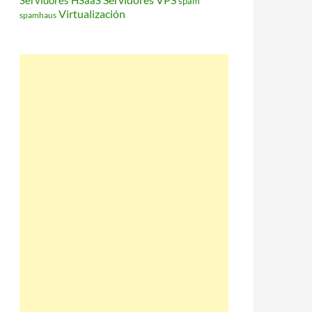
Servidores HSaaS
spam
Virtualización
spamhaus