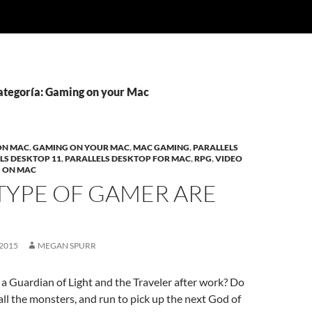
categoría: Gaming on your Mac
ON MAC
,
GAMING ON YOUR MAC
,
MAC GAMING
,
PARALLELS
LS DESKTOP 11
,
PARALLELS DESKTOP FOR MAC
,
RPG
,
VIDEO
 ON MAC
TYPE OF GAMER ARE
2015
MEGAN SPURR
 a Guardian of Light and the Traveler after work? Do
 all the monsters, and run to pick up the next God of