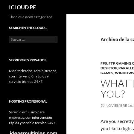
Buscar
ICLOUD PE
Saltar
The cloud news categorized.
hacia
SEARCH IN THE CLOUD…
el
Buscar:
contenido
Archivo de la 
SERVIDORES PRIVADOS
FPS
,
FTP
,
GAMING 
DESKTOP
,
PARALLE
Monitorizados, administrados,
GAMES
,
WINDOWS
con intervención rápida y
WHAT 
servicio técnico 24×7.
YOU?
HOSTING PROFESIONAL
NOVIEMBRE 16, 
Servicio exclusivo para
empresas, con intervención
Are you secretly
rápida y servicio técnico 24x7.
you like to fight