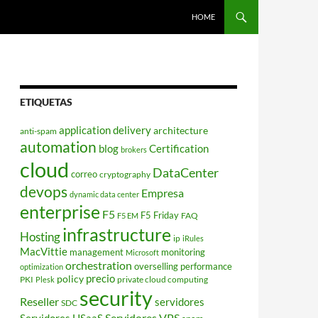
HOME
ETIQUETAS
application delivery
architecture
anti-spam
automation
blog
Certification
brokers
cloud
DataCenter
correo
cryptography
devops
Empresa
dynamic data center
enterprise
F5
F5 Friday
FAQ
F5 EM
infrastructure
Hosting
ip
iRules
MacVittie
management
monitoring
Microsoft
orchestration
overselling
performance
optimization
policy
precio
PKI
private cloud computing
Plesk
security
Reseller
servidores
SDC
Servidores VPS