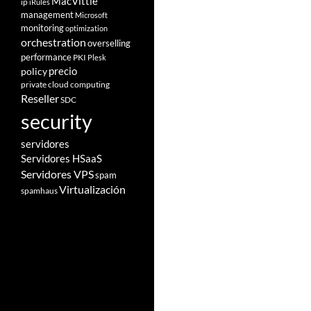
MacVittie
ip
iRules
management
Microsoft
monitoring
optimization
orchestration
overselling
performance
PKI
Plesk
policy
precio
private cloud computing
Reseller
SDC
security
servidores
Servidores HSaaS
Servidores VPS
spam
Virtualización
spamhaus