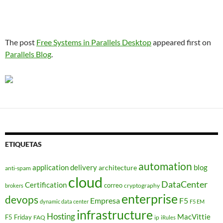
The post
Free Systems in Parallels Desktop
appeared first on
Parallels Blog
.
ETIQUETAS
automation
application delivery
blog
architecture
anti-spam
cloud
DataCenter
Certification
correo
cryptography
brokers
enterprise
devops
Empresa
F5
dynamic data center
F5 EM
infrastructure
Hosting
MacVittie
F5 Friday
FAQ
ip
iRules