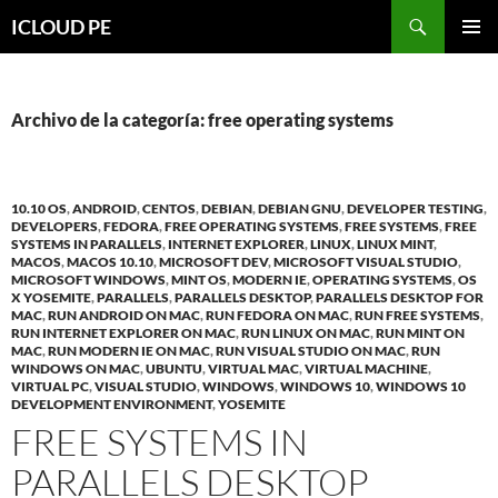
Saltar
Buscar
ICLOUD PE
hacia
MENÚ
el
PRIMAR
contenido
Archivo de la categoría: free operating systems
10.10 OS
,
ANDROID
,
CENTOS
,
DEBIAN
,
DEBIAN GNU
,
DEVELOPER TESTING
,
DEVELOPERS
,
FEDORA
,
FREE OPERATING SYSTEMS
,
FREE SYSTEMS
,
FREE
SYSTEMS IN PARALLELS
,
INTERNET EXPLORER
,
LINUX
,
LINUX MINT
,
MACOS
,
MACOS 10.10
,
MICROSOFT DEV
,
MICROSOFT VISUAL STUDIO
,
MICROSOFT WINDOWS
,
MINT OS
,
MODERN IE
,
OPERATING SYSTEMS
,
OS
X YOSEMITE
,
PARALLELS
,
PARALLELS DESKTOP
,
PARALLELS DESKTOP FOR
MAC
,
RUN ANDROID ON MAC
,
RUN FEDORA ON MAC
,
RUN FREE SYSTEMS
,
RUN INTERNET EXPLORER ON MAC
,
RUN LINUX ON MAC
,
RUN MINT ON
MAC
,
RUN MODERN IE ON MAC
,
RUN VISUAL STUDIO ON MAC
,
RUN
WINDOWS ON MAC
,
UBUNTU
,
VIRTUAL MAC
,
VIRTUAL MACHINE
,
VIRTUAL PC
,
VISUAL STUDIO
,
WINDOWS
,
WINDOWS 10
,
WINDOWS 10
DEVELOPMENT ENVIRONMENT
,
YOSEMITE
FREE SYSTEMS IN
PARALLELS DESKTOP