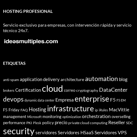
HOSTING PROFESIONAL
Servicio exclusivo para empresas, con intervención rápida y servicio
técnico 24x7.
ETIQUETAS
automation
application delivery
blog
architecture
anti-spam
cloud
DataCenter
Certification
correo
cryptography
brokers
enterprise
devops
Empresa
F5
dynamic data center
F5 EM
infrastructure
Hosting
MacVittie
F5 Friday
FAQ
ip
iRules
orchestration
management
monitoring
overselling
Microsoft
optimization
Reseller
policy
precio
performance
PKI
private cloud computing
SDC
Plesk
security
Servidores VPS
servidores
Servidores HSaaS