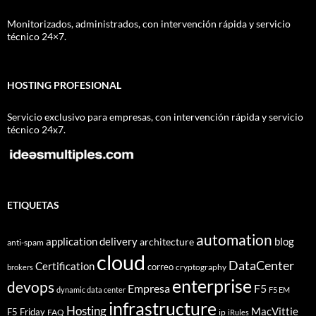
Monitorizados, administrados, con intervención rápida y servicio
técnico 24×7.
HOSTING PROFESIONAL
Servicio exclusivo para empresas, con intervención rápida y servicio
técnico 24x7.
ETIQUETAS
automation
application delivery
blog
architecture
anti-spam
cloud
DataCenter
Certification
correo
cryptography
brokers
enterprise
devops
Empresa
F5
dynamic data center
F5 EM
infrastructure
Hosting
MacVittie
F5 Friday
FAQ
ip
iRules