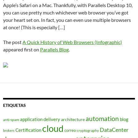
Apple’s Safari on a Mac. Thankfully, with Parallels Desktop 10,
you can use pretty much whichever web browser you’ve got
your heart set on. In fact, you can even use multiple browsers
at once! (This is especially […]
The post
A Quick History of Web Browsers (Infographic)
appeared first on
Parallels Blog
.
ETIQUETAS
automation
application delivery
blog
architecture
anti-spam
cloud
DataCenter
Certification
correo
cryptography
brokers