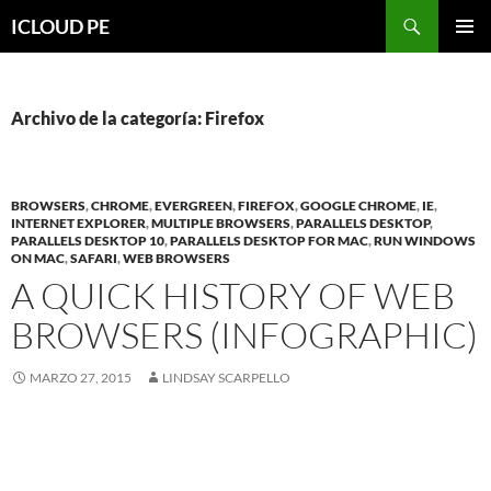
Saltar
Buscar
ICLOUD PE
hacia
MENÚ
el
PRIMAR
contenido
Archivo de la categoría: Firefox
BROWSERS
,
CHROME
,
EVERGREEN
,
FIREFOX
,
GOOGLE CHROME
,
IE
,
INTERNET EXPLORER
,
MULTIPLE BROWSERS
,
PARALLELS DESKTOP
,
PARALLELS DESKTOP 10
,
PARALLELS DESKTOP FOR MAC
,
RUN WINDOWS
ON MAC
,
SAFARI
,
WEB BROWSERS
A QUICK HISTORY OF WEB
BROWSERS (INFOGRAPHIC)
MARZO 27, 2015
LINDSAY SCARPELLO