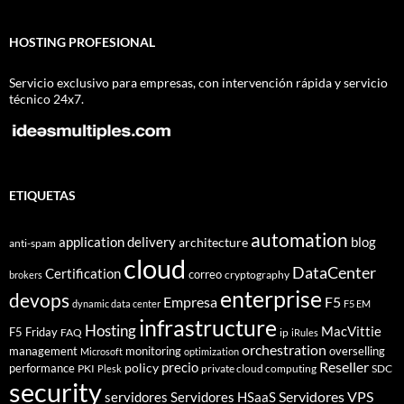
HOSTING PROFESIONAL
Servicio exclusivo para empresas, con intervención rápida y servicio
técnico 24x7.
ETIQUETAS
automation
application delivery
blog
architecture
anti-spam
cloud
DataCenter
Certification
correo
cryptography
brokers
enterprise
devops
Empresa
F5
dynamic data center
F5 EM
infrastructure
Hosting
MacVittie
F5 Friday
FAQ
ip
iRules
orchestration
management
monitoring
overselling
Microsoft
optimization
Reseller
policy
precio
performance
PKI
private cloud computing
SDC
Plesk
security
Servidores VPS
servidores
Servidores HSaaS