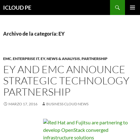
Saltar
Buscar
ICLOUD PE
hacia
MENÚ
el
PRIMAR
contenido
Archivo de la categoría: EY
EMC
,
ENTERPRISE IT
,
EY
,
NEWS & ANALYSIS
,
PARTNERSHIP
EY AND EMC ANNOUNCE
STRATEGIC TECHNOLOGY
PARTNERSHIP
MARZO 17, 2016
BUSINESS CLOUD NEWS