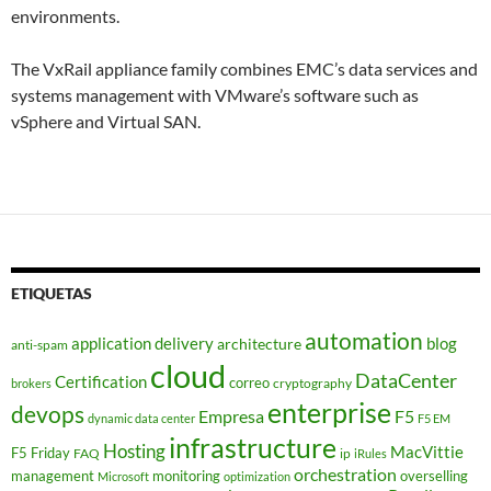
environments.
The VxRail appliance family combines EMC’s data services and
systems management with VMware’s software such as
vSphere and Virtual SAN.
ETIQUETAS
automation
application delivery
blog
architecture
anti-spam
cloud
DataCenter
Certification
correo
cryptography
brokers
enterprise
devops
Empresa
F5
dynamic data center
F5 EM
infrastructure
Hosting
MacVittie
F5 Friday
FAQ
ip
iRules
orchestration
management
monitoring
overselling
Microsoft
optimization