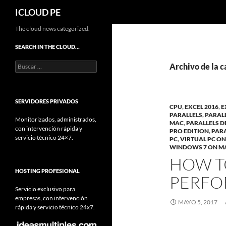
Buscar
ICLOUD PE
Saltar
The cloud news categorized.
hacia
SEARCH IN THE CLOUD…
el
Buscar:
contenido
Archivo de la 
SERVIDORES PRIVADOS
CPU
,
EXCEL 2016
,
E
PARALLELS
,
PARALL
Monitorizados, administrados,
MAC
,
PARALLELS D
con intervención rápida y
PRO EDITION
,
PARA
servicio técnico 24×7.
PC
,
VIRTUAL PC O
WINDOWS 7 ON M
HOW T
HOSTING PROFESIONAL
PERFO
Servicio exclusivo para
empresas, con intervención
MAYO 5, 2017
rápida y servicio técnico 24x7.