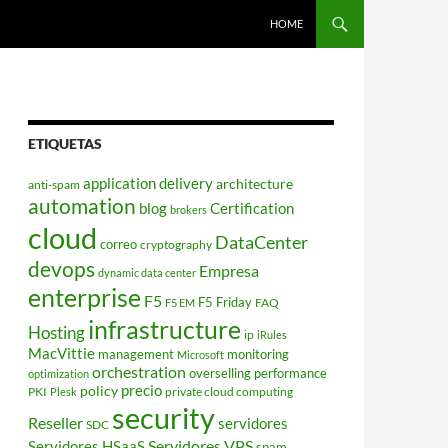
HOME
ETIQUETAS
application delivery
architecture
anti-spam
automation
blog
Certification
brokers
cloud
DataCenter
correo
cryptography
devops
Empresa
dynamic data center
enterprise
F5
F5 Friday
FAQ
F5 EM
infrastructure
Hosting
ip
iRules
MacVittie
management
monitoring
Microsoft
orchestration
overselling
performance
optimization
policy
precio
PKI
private cloud computing
Plesk
security
Reseller
servidores
SDC
Servidores VPS
Servidores HSaaS
spam