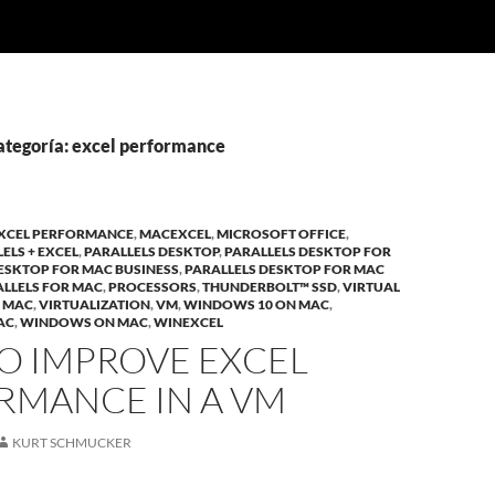
categoría: excel performance
XCEL PERFORMANCE
,
MACEXCEL
,
MICROSOFT OFFICE
,
ELS + EXCEL
,
PARALLELS DESKTOP
,
PARALLELS DESKTOP FOR
ESKTOP FOR MAC BUSINESS
,
PARALLELS DESKTOP FOR MAC
LLELS FOR MAC
,
PROCESSORS
,
THUNDERBOLT™ SSD
,
VIRTUAL
N MAC
,
VIRTUALIZATION
,
VM
,
WINDOWS 10 ON MAC
,
AC
,
WINDOWS ON MAC
,
WINEXCEL
O IMPROVE EXCEL
RMANCE IN A VM
KURT SCHMUCKER