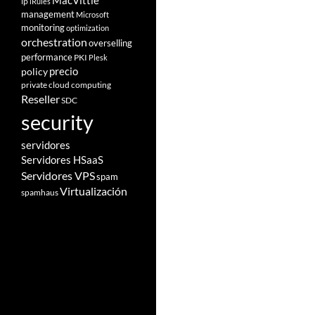
MacVittie
ip
iRules
management
Microsoft
monitoring
optimization
orchestration
overselling
performance
PKI
Plesk
policy
precio
private cloud computing
Reseller
SDC
security
servidores
Servidores HSaaS
Servidores VPS
spam
Virtualización
spamhaus