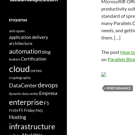
Microsoft® Offi
productivity suit
standard of sprea
ETIQUETAS
many Parallels D
needs, and getti
anti-spam
application delivery
them. […]
architecture
automation
blog
The post
How to
Certification
on
Parallels Blo
brokers
cloud
correo
cryptography
devops
DataCenter
PERFORMANCE
Empresa
dynamic data center
enterprise
F5
F5 Friday
FAQ
F5 EM
Hosting
infrastructure