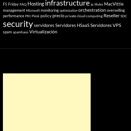
infrastructure
Hosting
MacVittie
F5 Friday
FAQ
ip
iRules
orchestration
management
monitoring
overselling
Microsoft
optimization
Reseller
policy
precio
performance
PKI
private cloud computing
SDC
Plesk
security
Servidores VPS
servidores
Servidores HSaaS
Virtualización
spam
spamhaus