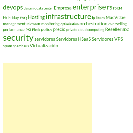
enterprise
devops
Empresa
F5
dynamic data center
F5 EM
infrastructure
Hosting
MacVittie
F5 Friday
FAQ
ip
iRules
orchestration
management
monitoring
overselling
Microsoft
optimization
Reseller
policy
precio
performance
PKI
private cloud computing
SDC
Plesk
security
Servidores VPS
servidores
Servidores HSaaS
Virtualización
spam
spamhaus