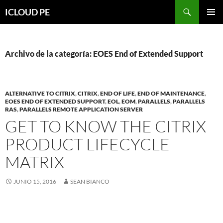
Saltar
Buscar
ICLOUD PE
hacia
MENÚ
el
PRIMAR
contenido
Archivo de la categoría: EOES End of Extended Support
ALTERNATIVE TO CITRIX
,
CITRIX
,
END OF LIFE
,
END OF MAINTENANCE
,
EOES END OF EXTENDED SUPPORT
,
EOL
,
EOM
,
PARALLELS
,
PARALLELS
RAS
,
PARALLELS REMOTE APPLICATION SERVER
GET TO KNOW THE CITRIX
PRODUCT LIFECYCLE
MATRIX
JUNIO 15, 2016
SEAN BIANCO