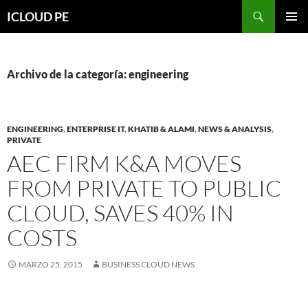
Saltar
Buscar
ICLOUD PE
hacia
MENÚ
el
PRIMAR
contenido
Archivo de la categoría: engineering
ENGINEERING
,
ENTERPRISE IT
,
KHATIB & ALAMI
,
NEWS & ANALYSIS
,
PRIVATE
AEC FIRM K&A MOVES
FROM PRIVATE TO PUBLIC
CLOUD, SAVES 40% IN
COSTS
MARZO 25, 2015
BUSINESS CLOUD NEWS