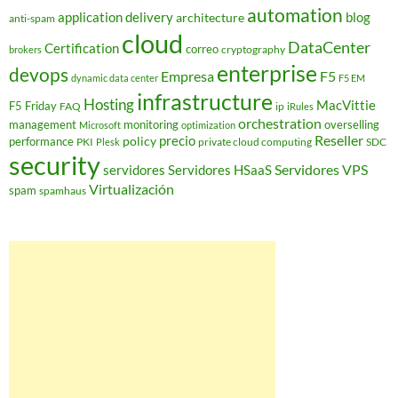
automation
application delivery
blog
architecture
anti-spam
cloud
DataCenter
Certification
correo
cryptography
brokers
enterprise
devops
Empresa
F5
dynamic data center
F5 EM
infrastructure
Hosting
MacVittie
F5 Friday
FAQ
ip
iRules
orchestration
management
monitoring
overselling
Microsoft
optimization
Reseller
policy
precio
performance
PKI
private cloud computing
SDC
Plesk
security
Servidores VPS
servidores
Servidores HSaaS
Virtualización
spam
spamhaus