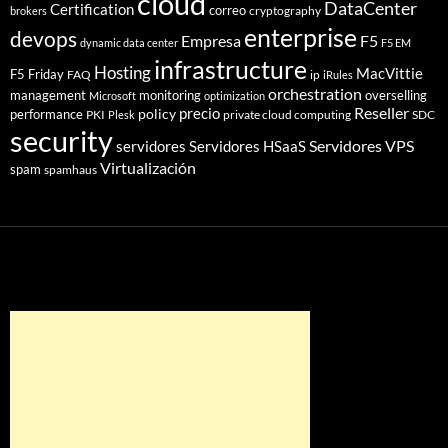
cloud
DataCenter
Certification
correo
cryptography
brokers
enterprise
devops
Empresa
F5
dynamic data center
F5 EM
infrastructure
Hosting
MacVittie
F5 Friday
FAQ
ip
iRules
orchestration
management
monitoring
overselling
Microsoft
optimization
Reseller
policy
precio
performance
PKI
private cloud computing
SDC
Plesk
security
Servidores VPS
servidores
Servidores HSaaS
Virtualización
spam
spamhaus