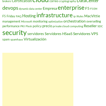
DataCenter
Certification
correo
cryptography
brokers
enterprise
devops
Empresa
F5
dynamic data center
F5 EM
infrastructure
Hosting
MacVittie
F5 Friday
FAQ
ip
iRules
orchestration
management
monitoring
overselling
Microsoft
optimization
Reseller
policy
precio
performance
PKI
private cloud computing
SDC
Plesk
security
Servidores VPS
servidores
Servidores HSaaS
Virtualización
spam
spamhaus