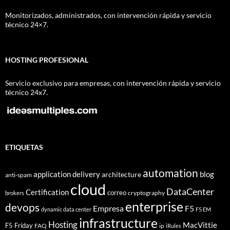
Monitorizados, administrados, con intervención rápida y servicio
técnico 24×7.
HOSTING PROFESIONAL
Servicio exclusivo para empresas, con intervención rápida y servicio
técnico 24x7.
ETIQUETAS
automation
application delivery
blog
architecture
anti-spam
cloud
DataCenter
Certification
correo
cryptography
brokers
enterprise
devops
Empresa
F5
dynamic data center
F5 EM
infrastructure
Hosting
MacVittie
F5 Friday
FAQ
ip
iRules