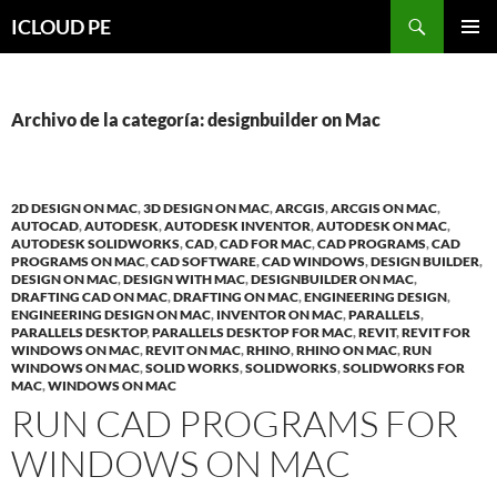
Saltar
Buscar
ICLOUD PE
hacia
MENÚ
el
PRIMAR
contenido
Archivo de la categoría: designbuilder on Mac
2D DESIGN ON MAC
,
3D DESIGN ON MAC
,
ARCGIS
,
ARCGIS ON MAC
,
AUTOCAD
,
AUTODESK
,
AUTODESK INVENTOR
,
AUTODESK ON MAC
,
AUTODESK SOLIDWORKS
,
CAD
,
CAD FOR MAC
,
CAD PROGRAMS
,
CAD
PROGRAMS ON MAC
,
CAD SOFTWARE
,
CAD WINDOWS
,
DESIGN BUILDER
,
DESIGN ON MAC
,
DESIGN WITH MAC
,
DESIGNBUILDER ON MAC
,
DRAFTING CAD ON MAC
,
DRAFTING ON MAC
,
ENGINEERING DESIGN
,
ENGINEERING DESIGN ON MAC
,
INVENTOR ON MAC
,
PARALLELS
,
PARALLELS DESKTOP
,
PARALLELS DESKTOP FOR MAC
,
REVIT
,
REVIT FOR
WINDOWS ON MAC
,
REVIT ON MAC
,
RHINO
,
RHINO ON MAC
,
RUN
WINDOWS ON MAC
,
SOLID WORKS
,
SOLIDWORKS
,
SOLIDWORKS FOR
MAC
,
WINDOWS ON MAC
RUN CAD PROGRAMS FOR
WINDOWS ON MAC