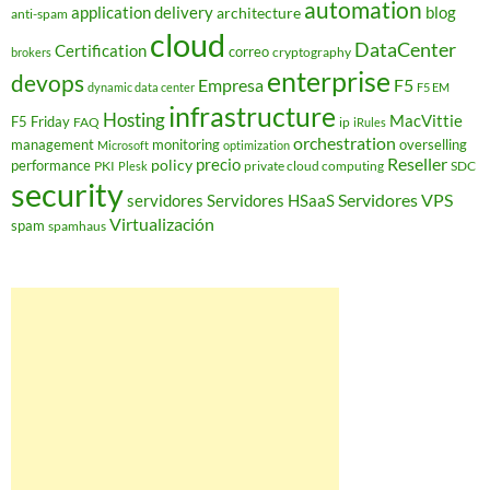
automation
application delivery
blog
architecture
anti-spam
cloud
DataCenter
Certification
correo
cryptography
brokers
enterprise
devops
Empresa
F5
dynamic data center
F5 EM
infrastructure
Hosting
MacVittie
F5 Friday
FAQ
ip
iRules
orchestration
management
monitoring
overselling
Microsoft
optimization
Reseller
policy
precio
performance
PKI
private cloud computing
SDC
Plesk
security
Servidores VPS
servidores
Servidores HSaaS
Virtualización
spam
spamhaus