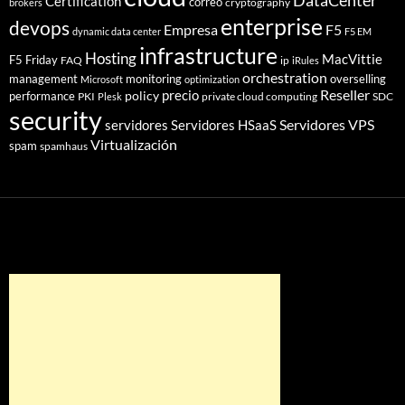
DataCenter
Certification
correo
cryptography
brokers
enterprise
devops
Empresa
F5
dynamic data center
F5 EM
infrastructure
Hosting
MacVittie
F5 Friday
FAQ
ip
iRules
orchestration
management
monitoring
overselling
Microsoft
optimization
Reseller
policy
precio
performance
PKI
private cloud computing
SDC
Plesk
security
Servidores VPS
servidores
Servidores HSaaS
Virtualización
spam
spamhaus