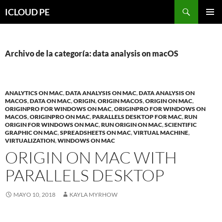
Saltar
Buscar
ICLOUD PE
hacia
MENÚ
el
PRIMAR
contenido
Archivo de la categoría: data analysis on macOS
ANALYTICS ON MAC
,
DATA ANALYSIS ON MAC
,
DATA ANALYSIS ON
MACOS
,
DATA ON MAC
,
ORIGIN
,
ORIGIN MACOS
,
ORIGIN ON MAC
,
ORIGINPRO FOR WINDOWS ON MAC
,
ORIGINPRO FOR WINDOWS ON
MACOS
,
ORIGINPRO ON MAC
,
PARALLELS DESKTOP FOR MAC
,
RUN
ORIGIN FOR WINDOWS ON MAC
,
RUN ORIGIN ON MAC
,
SCIENTIFIC
GRAPHIC ON MAC
,
SPREADSHEETS ON MAC
,
VIRTUAL MACHINE
,
VIRTUALIZATION
,
WINDOWS ON MAC
ORIGIN ON MAC WITH
PARALLELS DESKTOP
MAYO 10, 2018
KAYLA MYRHOW