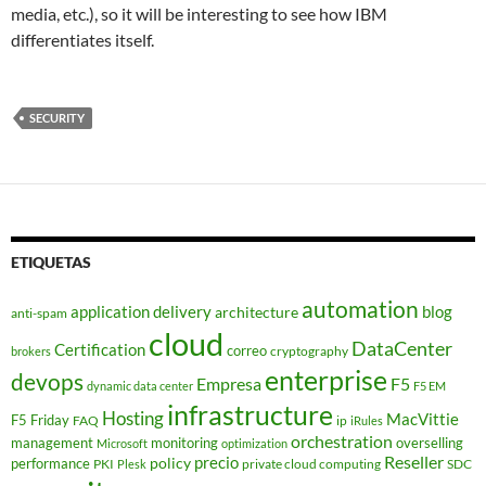
media, etc.), so it will be interesting to see how IBM
differentiates itself.
SECURITY
ETIQUETAS
automation
application delivery
blog
architecture
anti-spam
cloud
DataCenter
Certification
correo
cryptography
brokers
enterprise
devops
Empresa
F5
dynamic data center
F5 EM
infrastructure
Hosting
MacVittie
F5 Friday
FAQ
ip
iRules
orchestration
management
monitoring
overselling
Microsoft
optimization
Reseller
policy
precio
performance
PKI
private cloud computing
SDC
Plesk