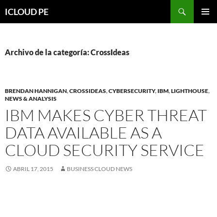
Saltar
Buscar
ICLOUD PE
hacia
MENÚ
el
PRIMAR
contenido
Archivo de la categoría: CrossIdeas
BRENDAN HANNIGAN
,
CROSSIDEAS
,
CYBERSECURITY
,
IBM
,
LIGHTHOUSE
,
NEWS & ANALYSIS
IBM MAKES CYBER THREAT
DATA AVAILABLE AS A
CLOUD SECURITY SERVICE
ABRIL 17, 2015
BUSINESS CLOUD NEWS