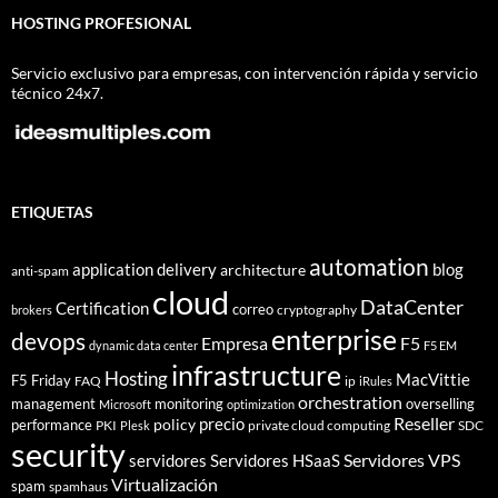
HOSTING PROFESIONAL
Servicio exclusivo para empresas, con intervención rápida y servicio
técnico 24x7.
ETIQUETAS
automation
application delivery
blog
architecture
anti-spam
cloud
DataCenter
Certification
correo
cryptography
brokers
enterprise
devops
Empresa
F5
dynamic data center
F5 EM
infrastructure
Hosting
MacVittie
F5 Friday
FAQ
ip
iRules
orchestration
management
monitoring
overselling
Microsoft
optimization
Reseller
policy
precio
performance
PKI
private cloud computing
SDC
Plesk
security
Servidores VPS
servidores
Servidores HSaaS
Virtualización
spam
spamhaus