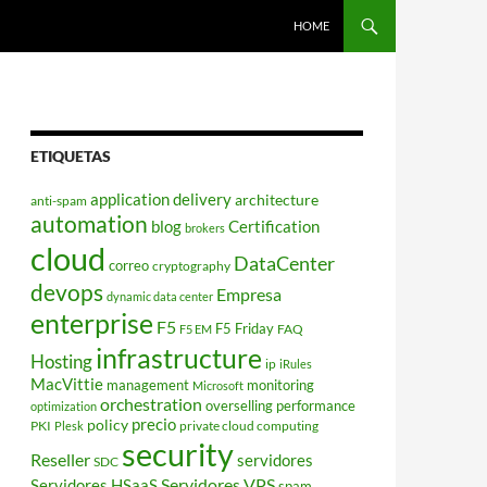
HOME
ETIQUETAS
application delivery
architecture
anti-spam
automation
blog
Certification
brokers
cloud
DataCenter
correo
cryptography
devops
Empresa
dynamic data center
enterprise
F5
F5 Friday
FAQ
F5 EM
infrastructure
Hosting
ip
iRules
MacVittie
management
monitoring
Microsoft
orchestration
overselling
performance
optimization
policy
precio
PKI
private cloud computing
Plesk
security
Reseller
servidores
SDC
Servidores VPS
Servidores HSaaS
spam