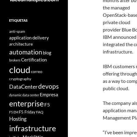
months after bu
the managed
OpenStack-bas
ETIQUETAS
private cloud
provider Blue B
anti-spam
IBM announced 
application delivery
architecture
integrated the c
automation
infrastructure.
blog
Certification
brokers
IBM customers n
cloud
correo
offering through
cryptography
as a way to comp
devops
DataCenter
public cloud.
Empresa
dynamic data center
enterprise
The company als
F5
application man
F5 Friday
FAQ
F5 EM
Management Pla
Hosting
infrastructure
“I’ve been impr