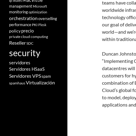
MacVittie
ip
iRules
teams have colla
management
Microsoft
worldwide infras
monitoring
optimization
technology offic
orchestration
overselling
our goal of deli
performance
PKI
Plesk
policy
precio
world—and we’re
private cloud computing
within traditiona
Reseller
SDC
security
Duncan Johnston
“Implementing 
servidores
datacentres wil
Servidores HSaaS
customers for hy
Servidores VPS
spam
Virtualización
combination of 
spamhaus
Cloud’s global f
to model, deploy
applications and