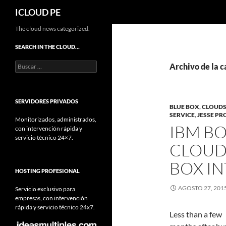
Buscar
ICLOUD PE
Saltar
The cloud news categorized.
hacia
SEARCH IN THE CLOUD…
el
Buscar:
contenido
Archivo de la c
SERVIDORES PRIVADOS
BLUE BOX
,
CLOUDS
SERVICE
,
JESSE P
Monitorizados, administrados,
IBM B
con intervención rápida y
servicio técnico 24×7.
CLOUD
BOX I
HOSTING PROFESIONAL
AGOSTO 27, 201
Servicio exclusivo para
empresas, con intervención
rápida y servicio técnico 24x7.
Less than a few