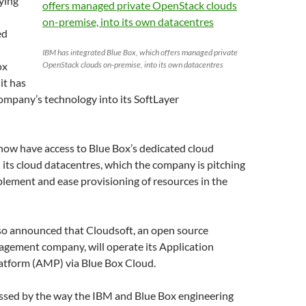
ying
ed
IBM has integrated Blue Box, which offers managed private
ox
OpenStack clouds on-premise, into its own datacentres
it has
ompany’s technology into its SoftLayer
ow have access to Blue Box’s dedicated cloud
 its cloud datacentres, which the company is pitching
lement and ease provisioning of resources in the
o announced that Cloudsoft, an open source
agement company, will operate its Application
tform (AMP) via Blue Box Cloud.
essed by the way the IBM and Blue Box engineering