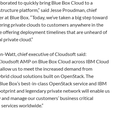
borated to quickly bring Blue Box Cloud to a
tructure platform,” said Jesse Proudman, chief
er at Blue Box. “Today, we’ve taken a big step toward
vering private clouds to customers anywhere in the
 offering deployment timelines that are unheard of
l private cloud.”
-Watt, chief executive of Cloudsoft said:
Cloudsoft AMP on Blue Box Cloud across IBM Cloud
l allow us to meet the increased demand from
brid cloud solutions built on OpenStack. The
Blue Box’s best-in-class OpenStack service and IBM
ootprint and legendary private network will enable us
 and manage our customers’ business critical
 services worldwide.”