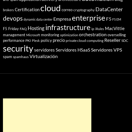
cloud
DataCenter
Certification
correo
cryptography
brokers
enterprise
devops
Empresa
F5
dynamic data center
F5 EM
infrastructure
Hosting
MacVittie
F5 Friday
FAQ
ip
iRules
orchestration
management
monitoring
overselling
Microsoft
optimization
Reseller
policy
precio
performance
PKI
private cloud computing
SDC
Plesk
security
Servidores VPS
servidores
Servidores HSaaS
Virtualización
spam
spamhaus