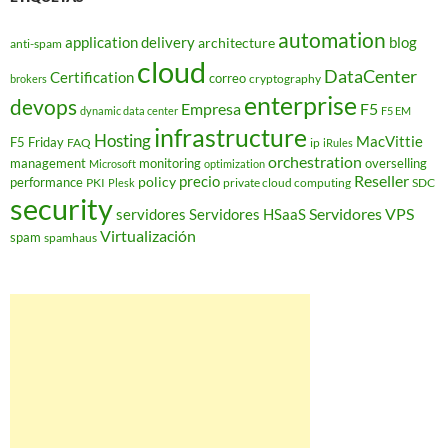
automation
application delivery
blog
architecture
anti-spam
cloud
DataCenter
Certification
correo
cryptography
brokers
enterprise
devops
Empresa
F5
dynamic data center
F5 EM
infrastructure
Hosting
MacVittie
F5 Friday
FAQ
ip
iRules
orchestration
management
monitoring
overselling
Microsoft
optimization
Reseller
policy
precio
performance
PKI
private cloud computing
SDC
Plesk
security
Servidores VPS
servidores
Servidores HSaaS
Virtualización
spam
spamhaus