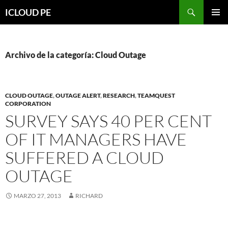
Saltar
Buscar
ICLOUD PE
hacia
MENÚ
el
PRIMAR
contenido
Archivo de la categoría: Cloud Outage
CLOUD OUTAGE
,
OUTAGE ALERT
,
RESEARCH
,
TEAMQUEST
CORPORATION
SURVEY SAYS 40 PER CENT
OF IT MANAGERS HAVE
SUFFERED A CLOUD
OUTAGE
MARZO 27, 2013
RICHARD