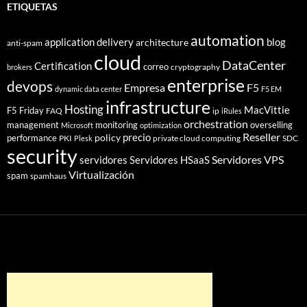
ETIQUETAS
automation
application delivery
blog
architecture
anti-spam
cloud
DataCenter
Certification
correo
cryptography
brokers
enterprise
devops
Empresa
F5
dynamic data center
F5 EM
infrastructure
Hosting
MacVittie
F5 Friday
FAQ
ip
iRules
orchestration
management
monitoring
overselling
Microsoft
optimization
Reseller
policy
precio
performance
PKI
private cloud computing
SDC
Plesk
security
Servidores VPS
servidores
Servidores HSaaS
Virtualización
spam
spamhaus