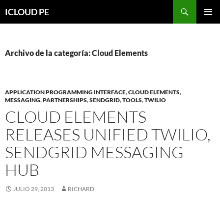
Saltar
Buscar
ICLOUD PE
hacia
MENÚ
el
PRIMAR
contenido
Archivo de la categoría: Cloud Elements
APPLICATION PROGRAMMING INTERFACE
,
CLOUD ELEMENTS
,
MESSAGING
,
PARTNERSHIPS
,
SENDGRID
,
TOOLS
,
TWILIO
CLOUD ELEMENTS
RELEASES UNIFIED TWILIO,
SENDGRID MESSAGING
HUB
JULIO 29, 2013
RICHARD