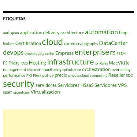
ETIQUETAS
automation
application delivery
blog
architecture
anti-spam
cloud
DataCenter
Certification
correo
cryptography
brokers
enterprise
devops
Empresa
F5
dynamic data center
F5 EM
infrastructure
Hosting
MacVittie
F5 Friday
FAQ
ip
iRules
orchestration
management
monitoring
overselling
Microsoft
optimization
Reseller
policy
precio
performance
PKI
private cloud computing
SDC
Plesk
security
Servidores VPS
servidores
Servidores HSaaS
Virtualización
spam
spamhaus