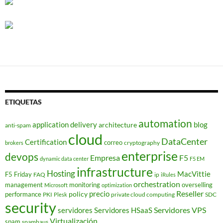
ETIQUETAS
automation
application delivery
blog
architecture
anti-spam
cloud
DataCenter
Certification
correo
cryptography
brokers
enterprise
devops
Empresa
F5
dynamic data center
F5 EM
infrastructure
Hosting
MacVittie
F5 Friday
FAQ
ip
iRules
orchestration
management
monitoring
overselling
Microsoft
optimization
Reseller
policy
precio
performance
PKI
private cloud computing
SDC
Plesk
security
Servidores VPS
servidores
Servidores HSaaS
Virtualización
spam
spamhaus