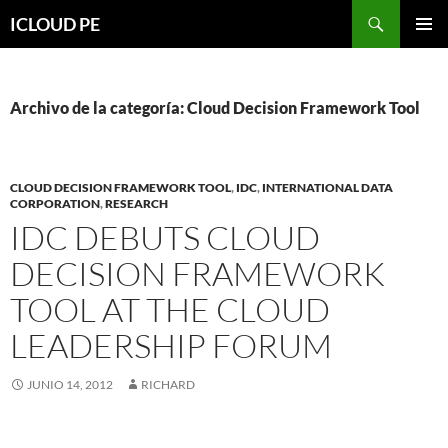
Saltar
Buscar
ICLOUD PE
hacia
MENÚ
el
PRIMAR
contenido
Archivo de la categoría: Cloud Decision Framework Tool
CLOUD DECISION FRAMEWORK TOOL
,
IDC
,
INTERNATIONAL DATA
CORPORATION
,
RESEARCH
IDC DEBUTS CLOUD
DECISION FRAMEWORK
TOOL AT THE CLOUD
LEADERSHIP FORUM
JUNIO 14, 2012
RICHARD