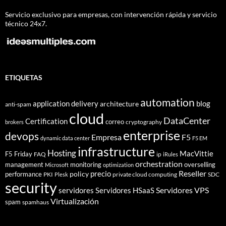
Servicio exclusivo para empresas, con intervención rápida y servicio
técnico 24x7.
ETIQUETAS
automation
application delivery
blog
architecture
anti-spam
cloud
DataCenter
Certification
correo
cryptography
brokers
enterprise
devops
Empresa
F5
dynamic data center
F5 EM
infrastructure
Hosting
MacVittie
F5 Friday
FAQ
ip
iRules
orchestration
management
monitoring
overselling
Microsoft
optimization
Reseller
policy
precio
performance
PKI
private cloud computing
SDC
Plesk
security
Servidores VPS
servidores
Servidores HSaaS
Virtualización
spam
spamhaus