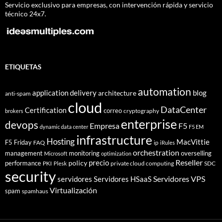
Servicio exclusivo para empresas, con intervención rápida y servicio
técnico 24x7.
ETIQUETAS
automation
application delivery
blog
architecture
anti-spam
cloud
DataCenter
Certification
correo
cryptography
brokers
enterprise
devops
Empresa
F5
dynamic data center
F5 EM
infrastructure
Hosting
MacVittie
F5 Friday
FAQ
ip
iRules
orchestration
management
monitoring
overselling
Microsoft
optimization
Reseller
policy
precio
performance
PKI
private cloud computing
SDC
Plesk
security
Servidores VPS
servidores
Servidores HSaaS
Virtualización
spam
spamhaus