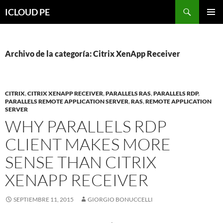
Saltar
Buscar
ICLOUD PE
hacia
MENÚ
el
PRIMAR
contenido
Archivo de la categoría: Citrix XenApp Receiver
CITRIX
,
CITRIX XENAPP RECEIVER
,
PARALLELS RAS
,
PARALLELS RDP
,
PARALLELS REMOTE APPLICATION SERVER
,
RAS
,
REMOTE APPLICATION
SERVER
WHY PARALLELS RDP
CLIENT MAKES MORE
SENSE THAN CITRIX
XENAPP RECEIVER
SEPTIEMBRE 11, 2015
GIORGIO BONUCCELLI