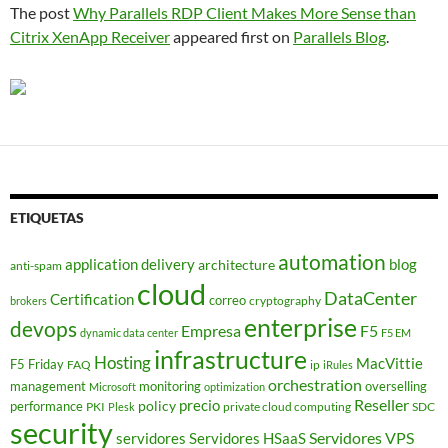
The post
Why Parallels RDP Client Makes More Sense than
Citrix XenApp Receiver
appeared first on
Parallels Blog
.
ETIQUETAS
automation
application delivery
blog
architecture
anti-spam
cloud
DataCenter
Certification
correo
cryptography
brokers
enterprise
devops
Empresa
F5
dynamic data center
F5 EM
infrastructure
Hosting
MacVittie
F5 Friday
FAQ
ip
iRules
orchestration
management
monitoring
overselling
Microsoft
optimization
Reseller
policy
precio
performance
PKI
private cloud computing
SDC
Plesk
security
Servidores VPS
servidores
Servidores HSaaS