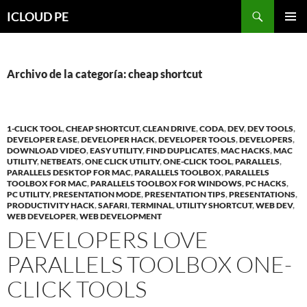
Saltar
Buscar
ICLOUD PE
hacia
MENÚ
el
PRIMAR
contenido
Archivo de la categoría: cheap shortcut
1-CLICK TOOL
,
CHEAP SHORTCUT
,
CLEAN DRIVE
,
CODA
,
DEV
,
DEV TOOLS
,
DEVELOPER EASE
,
DEVELOPER HACK
,
DEVELOPER TOOLS
,
DEVELOPERS
,
DOWNLOAD VIDEO
,
EASY UTILITY
,
FIND DUPLICATES
,
MAC HACKS
,
MAC
UTILITY
,
NETBEATS
,
ONE CLICK UTILITY
,
ONE-CLICK TOOL
,
PARALLELS
,
PARALLELS DESKTOP FOR MAC
,
PARALLELS TOOLBOX
,
PARALLELS
TOOLBOX FOR MAC
,
PARALLELS TOOLBOX FOR WINDOWS
,
PC HACKS
,
PC UTILITY
,
PRESENTATION MODE
,
PRESENTATION TIPS
,
PRESENTATIONS
,
PRODUCTIVITY HACK
,
SAFARI
,
TERMINAL
,
UTILITY SHORTCUT
,
WEB DEV
,
WEB DEVELOPER
,
WEB DEVELOPMENT
DEVELOPERS LOVE
PARALLELS TOOLBOX ONE-
CLICK TOOLS