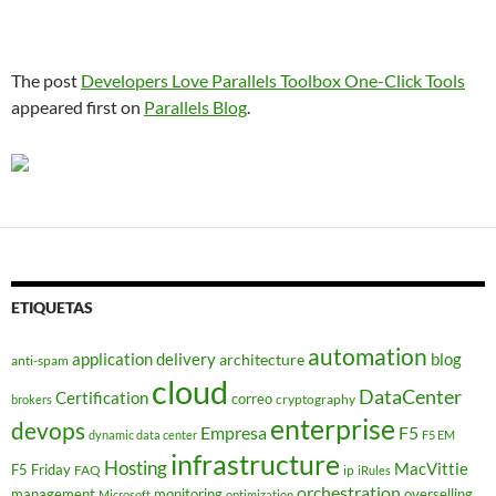
The post
Developers Love Parallels Toolbox One-Click Tools
appeared first on
Parallels Blog
.
ETIQUETAS
automation
application delivery
blog
architecture
anti-spam
cloud
DataCenter
Certification
correo
cryptography
brokers
enterprise
devops
Empresa
F5
dynamic data center
F5 EM
infrastructure
Hosting
MacVittie
F5 Friday
FAQ
ip
iRules
orchestration
management
monitoring
overselling
Microsoft
optimization