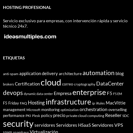
HOSTING PROFESIONAL
Servicio exclusivo para empresas, con intervención rápida y servicio
técnico 24x7.
ETIQUETAS
automation
application delivery
blog
architecture
anti-spam
cloud
DataCenter
Certification
correo
cryptography
brokers
enterprise
devops
Empresa
F5
dynamic data center
F5 EM
infrastructure
Hosting
MacVittie
F5 Friday
FAQ
ip
iRules
orchestration
management
monitoring
overselling
Microsoft
optimization
Reseller
policy
precio
performance
PKI
private cloud computing
SDC
Plesk
security
Servidores VPS
servidores
Servidores HSaaS
Virtualización
spam
spamhaus