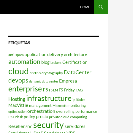
HOME
ETIQUETAS
application delivery
architecture
anti-spam
automation
blog
Certification
brokers
cloud
DataCenter
correo
cryptography
devops
Empresa
dynamic data center
enterprise
F5
F5 Friday
FAQ
F5 EM
infrastructure
Hosting
ip
iRules
MacVittie
management
monitoring
Microsoft
orchestration
overselling
performance
optimization
policy
precio
PKI
private cloud computing
Plesk
security
Reseller
servidores
SDC
Servidores VPS