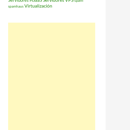
Servidores HSaaS
spam
Virtualización
spamhaus