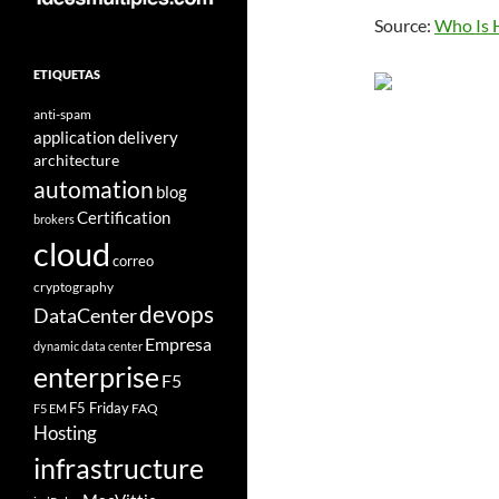
Source:
Who Is H
ETIQUETAS
anti-spam
application delivery
architecture
automation
blog
Certification
brokers
cloud
correo
cryptography
devops
DataCenter
Empresa
dynamic data center
enterprise
F5
F5 Friday
FAQ
F5 EM
Hosting
infrastructure