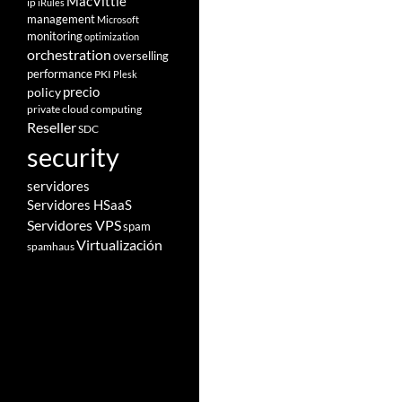
MacVittie
ip
iRules
management
Microsoft
monitoring
optimization
orchestration
overselling
performance
PKI
Plesk
policy
precio
private cloud computing
Reseller
SDC
security
servidores
Servidores HSaaS
Servidores VPS
spam
Virtualización
spamhaus