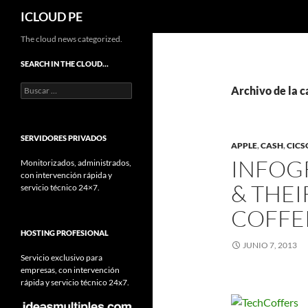
Buscar
ICLOUD PE
Saltar
The cloud news categorized.
hacia
SEARCH IN THE CLOUD…
el
Buscar:
contenido
Archivo de la c
SERVIDORES PRIVADOS
APPLE
,
CASH
,
CICS
INFOG
Monitorizados, administrados,
con intervención rápida y
& THE
servicio técnico 24×7.
COFFE
HOSTING PROFESIONAL
JUNIO 7, 2013
Servicio exclusivo para
empresas, con intervención
rápida y servicio técnico 24x7.