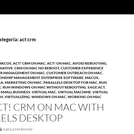
ategoría: act crm
MACOS
,
ACT! CRM ON MAC
,
ACT! ON MAC
,
AVOID REBOOTING
,
NATIVE
,
CRM ON MAC NO REBOOT
,
CUSTOMER EXPERIENCE
R MANAGEMENT ON MAC
,
CUSTOMER OUTREACH ON MAC
,
IONSHIP MANAGEMENT
,
ENTERPRISE SOFTWARE
,
MACOS
,
RA
,
MARKETING ON MAC
,
PARALLELS DESKTOP FOR MAC
,
RUN
C
,
RUN WINDOWS ON MAC WITHOUT REBOOTING
,
SAGE ACT
,
,
SMALL BUSINESS
,
VIRTUAL MAC
,
VIRTUAL MACHINE
,
VIRTUAL
ON
,
VIRTUALIZING
,
WINDOWS ON MAC
,
WORKING ON MAC
CT! CRM ON MAC WITH
LELS DESKTOP
KAYLA MYRHOW