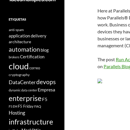
Here at Parallel
how Parallels® 
ETIQUETAS
work. Business 
anti-spam
devices they ha
application delivery
businesses or la
architecture
management (CRM
automation
blog
Certification
brokers
The post
Run Ac
cloud
on
Parallels Blo
correo
cryptography
devops
DataCenter
Empresa
dynamic data center
enterprise
F5
F5 Friday
FAQ
F5 EM
Hosting
infrastructure