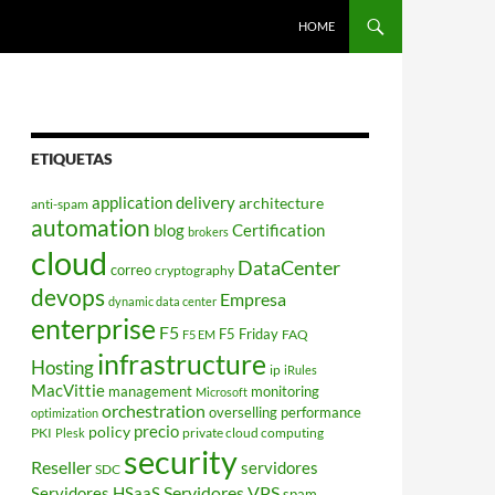
HOME
ETIQUETAS
application delivery
architecture
anti-spam
automation
blog
Certification
brokers
cloud
DataCenter
correo
cryptography
devops
Empresa
dynamic data center
enterprise
F5
F5 Friday
FAQ
F5 EM
infrastructure
Hosting
ip
iRules
MacVittie
management
monitoring
Microsoft
orchestration
overselling
performance
optimization
policy
precio
PKI
private cloud computing
Plesk
security
Reseller
servidores
SDC
Servidores VPS
Servidores HSaaS
spam