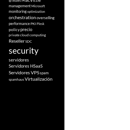
MacVittie
ip
iRules
management
Microsoft
monitoring
optimization
orchestration
overselling
performance
PKI
Plesk
policy
precio
private cloud computing
Reseller
SDC
security
servidores
Servidores HSaaS
Servidores VPS
spam
Virtualización
spamhaus