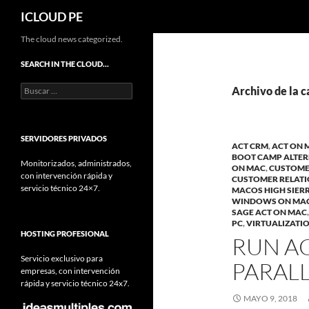
Buscar
ICLOUD PE
Saltar
The cloud news categorized.
hacia
SEARCH IN THE CLOUD…
el
Buscar:
contenido
Archivo de la c
SERVIDORES PRIVADOS
ACT CRM
,
ACT ON 
BOOT CAMP ALTER
Monitorizados, administrados,
ON MAC
,
CUSTOME
con intervención rápida y
CUSTOMER RELAT
servicio técnico 24×7.
MACOS HIGH SIER
WINDOWS ON MA
SAGE ACT ON MAC
PC
,
VIRTUALIZATI
HOSTING PROFESIONAL
RUN A
Servicio exclusivo para
PARAL
empresas, con intervención
rápida y servicio técnico 24x7.
MAYO 9, 2018