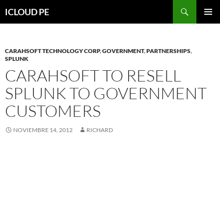
Saltar
Buscar
ICLOUD PE
hacia
MENÚ
el
PRIMAR
contenido
CARAHSOFT TECHNOLOGY CORP
,
GOVERNMENT
,
PARTNERSHIPS
,
SPLUNK
CARAHSOFT TO RESELL
SPLUNK TO GOVERNMENT
CUSTOMERS
NOVIEMBRE 14, 2012
RICHARD