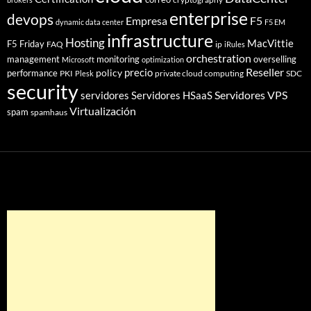
enterprise
devops
Empresa
F5
dynamic data center
F5 EM
infrastructure
Hosting
MacVittie
F5 Friday
FAQ
ip
iRules
orchestration
management
monitoring
overselling
Microsoft
optimization
Reseller
policy
precio
performance
PKI
private cloud computing
SDC
Plesk
security
Servidores VPS
servidores
Servidores HSaaS
Virtualización
spam
spamhaus