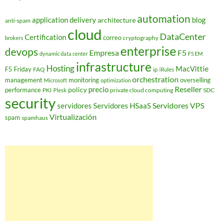
automation
application delivery
blog
architecture
anti-spam
cloud
DataCenter
Certification
correo
cryptography
brokers
enterprise
devops
Empresa
F5
dynamic data center
F5 EM
infrastructure
Hosting
MacVittie
F5 Friday
FAQ
ip
iRules
orchestration
management
monitoring
overselling
Microsoft
optimization
Reseller
policy
precio
performance
PKI
private cloud computing
SDC
Plesk
security
Servidores VPS
servidores
Servidores HSaaS
Virtualización
spam
spamhaus