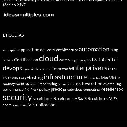
técnico 24x7.
ETIQUETAS
automation
application delivery
blog
architecture
anti-spam
cloud
DataCenter
Certification
correo
cryptography
brokers
enterprise
devops
Empresa
F5
dynamic data center
F5 EM
infrastructure
Hosting
MacVittie
F5 Friday
FAQ
ip
iRules
orchestration
management
monitoring
overselling
Microsoft
optimization
Reseller
policy
precio
performance
PKI
private cloud computing
SDC
Plesk
security
Servidores VPS
servidores
Servidores HSaaS
Virtualización
spam
spamhaus