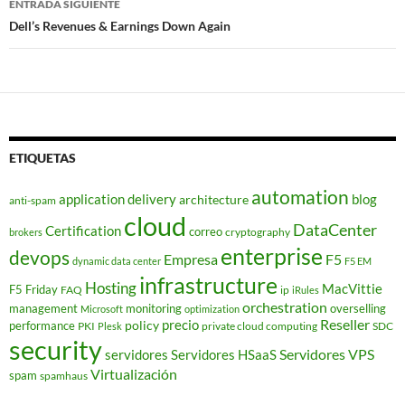
ENTRADA SIGUIENTE
Dell’s Revenues & Earnings Down Again
ETIQUETAS
automation
application delivery
blog
architecture
anti-spam
cloud
DataCenter
Certification
correo
cryptography
brokers
enterprise
devops
Empresa
F5
dynamic data center
F5 EM
infrastructure
Hosting
MacVittie
F5 Friday
FAQ
ip
iRules
orchestration
management
monitoring
overselling
Microsoft
optimization
Reseller
policy
precio
performance
PKI
private cloud computing
SDC
Plesk
security
Servidores VPS
servidores
Servidores HSaaS
Virtualización
spam
spamhaus