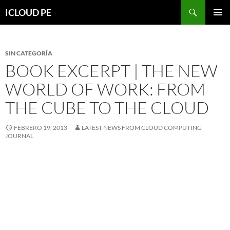
Saltar
Buscar
ICLOUD PE
hacia
MENÚ
el
PRIMAR
contenido
SIN CATEGORÍA
BOOK EXCERPT | THE NEW
WORLD OF WORK: FROM
THE CUBE TO THE CLOUD
FEBRERO 19, 2013
LATEST NEWS FROM CLOUD COMPUTING
JOURNAL