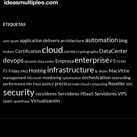
ETIQUETAS
automation
application delivery
blog
architecture
anti-spam
cloud
DataCenter
Certification
correo
cryptography
brokers
enterprise
devops
Empresa
F5
dynamic data center
F5 EM
infrastructure
Hosting
MacVittie
F5 Friday
FAQ
ip
iRules
orchestration
management
monitoring
overselling
Microsoft
optimization
Reseller
policy
precio
performance
PKI
private cloud computing
SDC
Plesk
security
Servidores VPS
servidores
Servidores HSaaS
Virtualización
spam
spamhaus