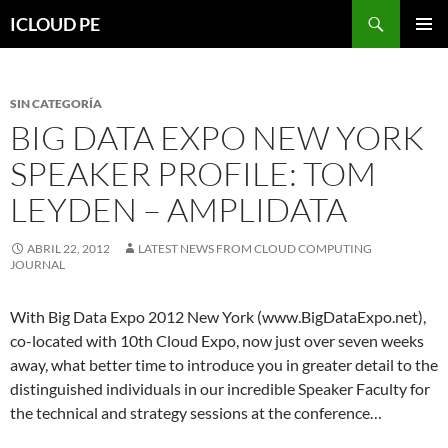
Saltar
Buscar
ICLOUD PE
hacia
MENÚ
el
PRIMAR
contenido
SIN CATEGORÍA
BIG DATA EXPO NEW YORK
SPEAKER PROFILE: TOM
LEYDEN – AMPLIDATA
ABRIL 22, 2012
LATEST NEWS FROM CLOUD COMPUTING
JOURNAL
With Big Data Expo 2012 New York (www.BigDataExpo.net),
co-located with 10th Cloud Expo, now just over seven weeks
away, what better time to introduce you in greater detail to the
distinguished individuals in our incredible Speaker Faculty for
the technical and strategy sessions at the conference…