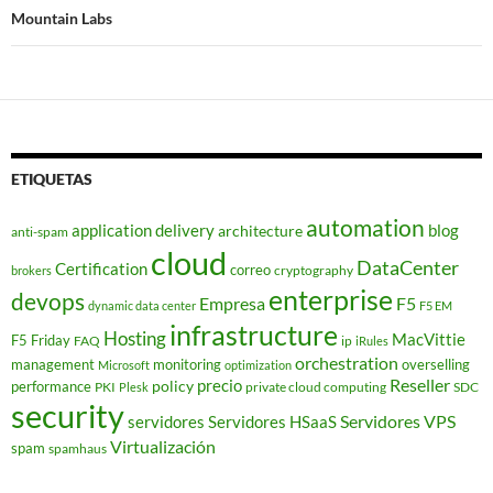
Mountain Labs
ETIQUETAS
automation
application delivery
blog
architecture
anti-spam
cloud
DataCenter
Certification
correo
cryptography
brokers
enterprise
devops
Empresa
F5
dynamic data center
F5 EM
infrastructure
Hosting
MacVittie
F5 Friday
FAQ
ip
iRules
orchestration
management
monitoring
overselling
Microsoft
optimization
Reseller
policy
precio
performance
PKI
private cloud computing
SDC
Plesk
security
Servidores VPS
servidores
Servidores HSaaS
Virtualización
spam
spamhaus