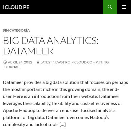
Saltar
Buscar
ICLOUD PE
hacia
MENÚ
el
PRIMAR
contenido
SIN CATEGORÍA
BIG DATA ANALYTICS:
DATAMEER
ABRIL 24, 2012
LATEST NEWS FROM CLOUD COMPUTING
JOURNAL
Datameer provides a big data solution that focuses on perhaps
the most important niche in this growing domain, the end-
user. Here is an introduction from their website: Datameer
leverages the scalability, flexibility and cost-effectiveness of
Apache Hadoop to deliver an end-user focused analytics
platform for big data. Datameer overcomes Hadoop’s
complexity and lack of tools […]