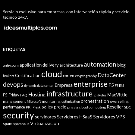
Servicio exclusivo para empresas, con intervención rápida y servicio
técnico 24x7.
ETIQUETAS
automation
application delivery
blog
architecture
anti-spam
cloud
DataCenter
Certification
correo
cryptography
brokers
enterprise
devops
Empresa
F5
dynamic data center
F5 EM
infrastructure
Hosting
MacVittie
F5 Friday
FAQ
ip
iRules
orchestration
management
monitoring
overselling
Microsoft
optimization
Reseller
policy
precio
performance
PKI
private cloud computing
SDC
Plesk
security
Servidores VPS
servidores
Servidores HSaaS
Virtualización
spam
spamhaus