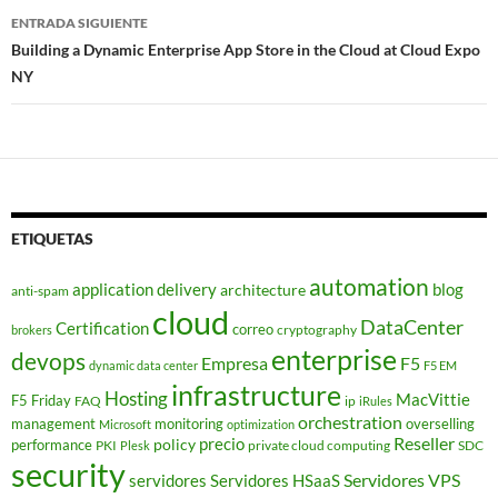
entradas
ENTRADA SIGUIENTE
Building a Dynamic Enterprise App Store in the Cloud at Cloud Expo
NY
ETIQUETAS
automation
application delivery
blog
architecture
anti-spam
cloud
DataCenter
Certification
correo
cryptography
brokers
enterprise
devops
Empresa
F5
dynamic data center
F5 EM
infrastructure
Hosting
MacVittie
F5 Friday
FAQ
ip
iRules
orchestration
management
monitoring
overselling
Microsoft
optimization
Reseller
policy
precio
performance
PKI
private cloud computing
SDC
Plesk
security
Servidores VPS
servidores
Servidores HSaaS