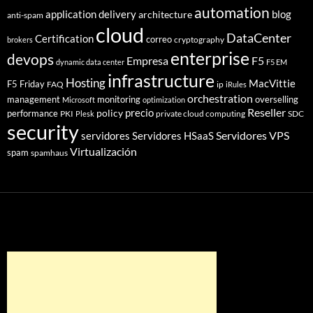
automation
application delivery
blog
architecture
anti-spam
cloud
DataCenter
Certification
correo
cryptography
brokers
enterprise
devops
Empresa
F5
dynamic data center
F5 EM
infrastructure
Hosting
MacVittie
F5 Friday
FAQ
ip
iRules
orchestration
management
monitoring
overselling
Microsoft
optimization
Reseller
policy
precio
performance
PKI
private cloud computing
SDC
Plesk
security
Servidores VPS
servidores
Servidores HSaaS
Virtualización
spam
spamhaus