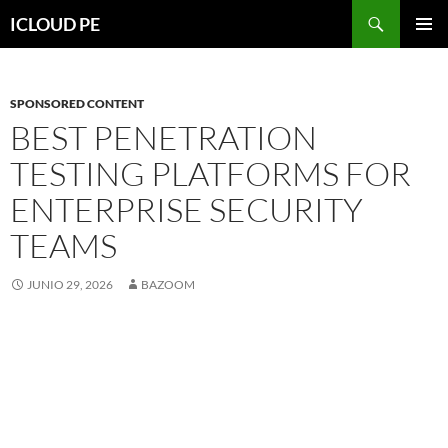
Saltar
Buscar
ICLOUD PE
hacia
MENÚ
el
PRIMAR
contenido
SPONSORED CONTENT
BEST PENETRATION
TESTING PLATFORMS FOR
ENTERPRISE SECURITY
TEAMS
JUNIO 29, 2026
BAZOOM