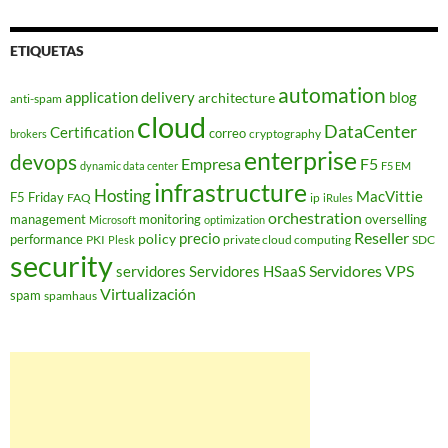
ETIQUETAS
automation
application delivery
blog
architecture
anti-spam
cloud
DataCenter
Certification
correo
cryptography
brokers
enterprise
devops
Empresa
F5
dynamic data center
F5 EM
infrastructure
Hosting
MacVittie
F5 Friday
FAQ
ip
iRules
orchestration
management
monitoring
overselling
Microsoft
optimization
Reseller
policy
precio
performance
PKI
private cloud computing
SDC
Plesk
security
Servidores VPS
servidores
Servidores HSaaS
Virtualización
spam
spamhaus