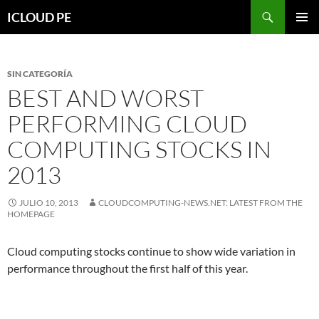
Saltar
Buscar
ICLOUD PE
hacia
MENÚ
el
PRIMAR
contenido
SIN CATEGORÍA
BEST AND WORST
PERFORMING CLOUD
COMPUTING STOCKS IN
2013
JULIO 10, 2013
CLOUDCOMPUTING-NEWS.NET: LATEST FROM THE
HOMEPAGE
Cloud computing stocks continue to show wide variation in
performance throughout the first half of this year.