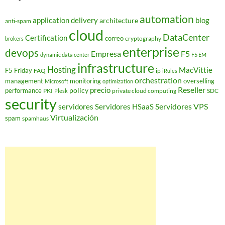
automation
application delivery
blog
architecture
anti-spam
cloud
DataCenter
Certification
correo
cryptography
brokers
enterprise
devops
Empresa
F5
dynamic data center
F5 EM
infrastructure
Hosting
MacVittie
F5 Friday
FAQ
ip
iRules
orchestration
management
monitoring
overselling
Microsoft
optimization
Reseller
policy
precio
performance
PKI
private cloud computing
SDC
Plesk
security
Servidores VPS
servidores
Servidores HSaaS
Virtualización
spam
spamhaus