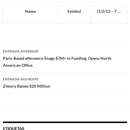
Name
Symbol
(1/2/13 – 7 …
Navegador
ENTRADA ANTERIOR
de
Paris-Based eNovance Snags $7M+ in Funding, Opens North
American Office
entradas
ENTRADA SIGUIENTE
Zimory Raises $20 Million
ETIQUETAS