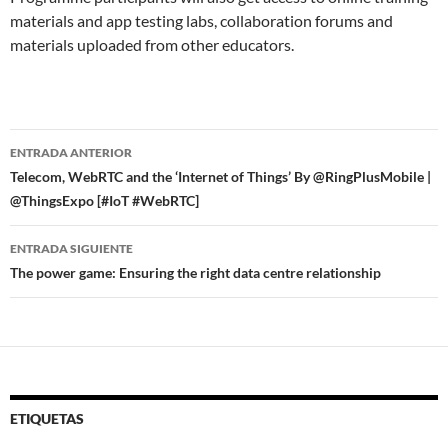
materials and app testing labs, collaboration forums and
materials uploaded from other educators.
Navegador
ENTRADA ANTERIOR
de
Telecom, WebRTC and the ‘Internet of Things’ By @RingPlusMobile |
@ThingsExpo [#IoT #WebRTC]
entradas
ENTRADA SIGUIENTE
The power game: Ensuring the right data centre relationship
ETIQUETAS