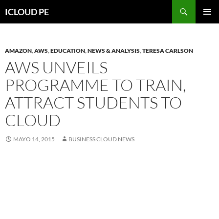
Saltar
Buscar
ICLOUD PE
hacia
MENÚ
el
PRIMAR
contenido
AMAZON
,
AWS
,
EDUCATION
,
NEWS & ANALYSIS
,
TERESA CARLSON
AWS UNVEILS
PROGRAMME TO TRAIN,
ATTRACT STUDENTS TO
CLOUD
MAYO 14, 2015
BUSINESS CLOUD NEWS