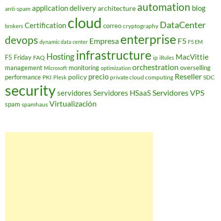
automation
application delivery
blog
architecture
anti-spam
cloud
DataCenter
Certification
correo
cryptography
brokers
enterprise
devops
Empresa
F5
dynamic data center
F5 EM
infrastructure
Hosting
MacVittie
F5 Friday
FAQ
ip
iRules
orchestration
management
monitoring
overselling
Microsoft
optimization
Reseller
policy
precio
performance
PKI
private cloud computing
SDC
Plesk
security
Servidores VPS
servidores
Servidores HSaaS
Virtualización
spam
spamhaus