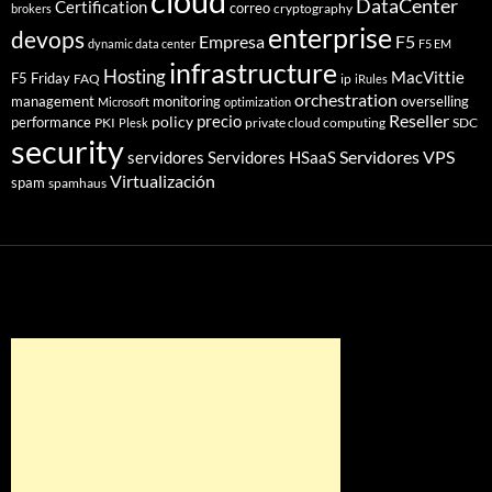
cloud
DataCenter
Certification
correo
cryptography
brokers
enterprise
devops
Empresa
F5
dynamic data center
F5 EM
infrastructure
Hosting
MacVittie
F5 Friday
FAQ
ip
iRules
orchestration
management
monitoring
overselling
Microsoft
optimization
Reseller
policy
precio
performance
PKI
private cloud computing
SDC
Plesk
security
Servidores VPS
servidores
Servidores HSaaS
Virtualización
spam
spamhaus