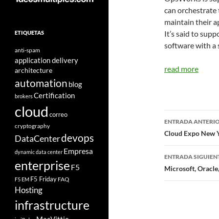
can orchestrate 
maintain their a
It’s said to supp
ETIQUETAS
software with a s
anti-spam
application delivery
read more
architecture
automation
blog
Certification
brokers
cloud
Navegad
correo
ENTRADA ANTERI
cryptography
de
Cloud Expo New Y
devops
DataCenter
entradas
Empresa
dynamic data center
ENTRADA SIGUIEN
enterprise
F5
Microsoft, Oracle
F5 Friday
FAQ
F5 EM
Hosting
infrastructure