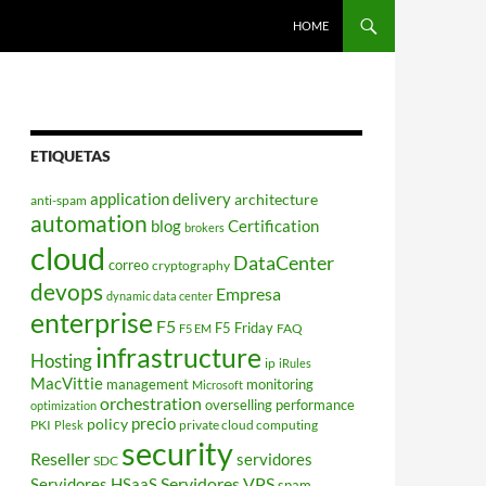
HOME
ETIQUETAS
application delivery
architecture
anti-spam
automation
blog
Certification
brokers
cloud
DataCenter
correo
cryptography
devops
Empresa
dynamic data center
enterprise
F5
F5 Friday
FAQ
F5 EM
infrastructure
Hosting
ip
iRules
MacVittie
management
monitoring
Microsoft
orchestration
overselling
performance
optimization
policy
precio
PKI
private cloud computing
Plesk
security
Reseller
servidores
SDC
Servidores VPS
Servidores HSaaS
spam