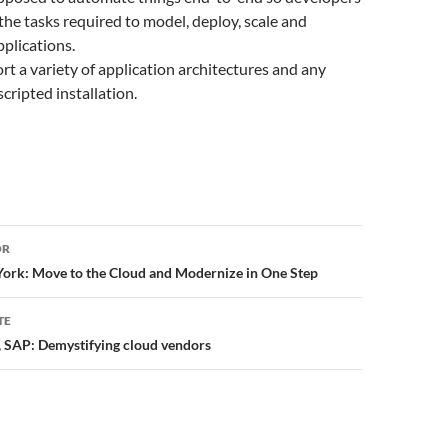
the tasks required to model, deploy, scale and
pplications.
ort a variety of application architectures and any
cripted installation.
or
OR
ork: Move to the Cloud and Modernize in One Step
TE
, SAP: Demystifying cloud vendors