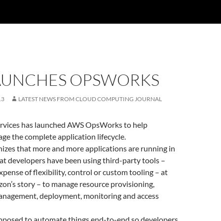
AUNCHES OPSWORKS
13
LATEST NEWS FROM CLOUD COMPUTING JOURNAL
vices has launched AWS OpsWorks to help
e the complete application lifecycle.
izes that more and more applications are running in
at developers have been using third-party tools –
pense of flexibility, control or custom tooling – at
zon’s story – to manage resource provisioning,
anagement, deployment, monitoring and access
posed to automate things end-to-end so developers