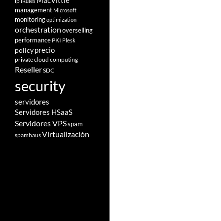
MacVittie
ip
iRules
management
Microsoft
monitoring
optimization
orchestration
overselling
performance
PKI
Plesk
policy
precio
private cloud computing
Reseller
SDC
security
servidores
Servidores HSaaS
Servidores VPS
spam
Virtualización
spamhaus