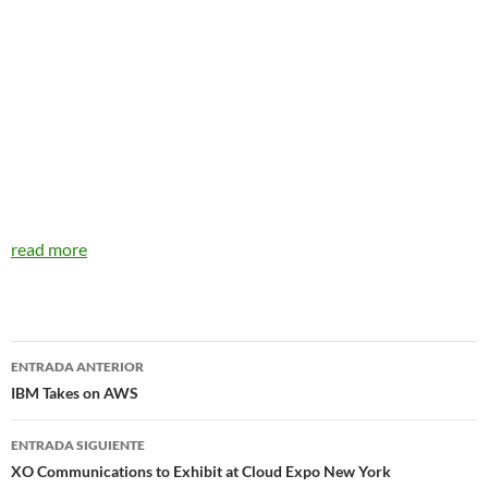
read more
Navegador
ENTRADA ANTERIOR
de
IBM Takes on AWS
entradas
ENTRADA SIGUIENTE
XO Communications to Exhibit at Cloud Expo New York