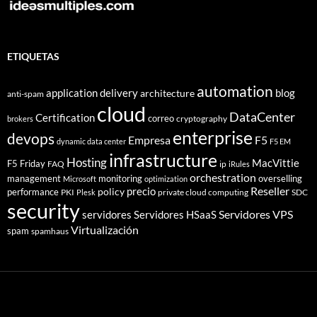
ETIQUETAS
automation
application delivery
blog
architecture
anti-spam
cloud
DataCenter
Certification
correo
cryptography
brokers
enterprise
devops
Empresa
F5
dynamic data center
F5 EM
infrastructure
Hosting
MacVittie
F5 Friday
FAQ
ip
iRules
orchestration
management
monitoring
overselling
Microsoft
optimization
Reseller
policy
precio
performance
PKI
private cloud computing
SDC
Plesk
security
Servidores VPS
servidores
Servidores HSaaS
Virtualización
spam
spamhaus