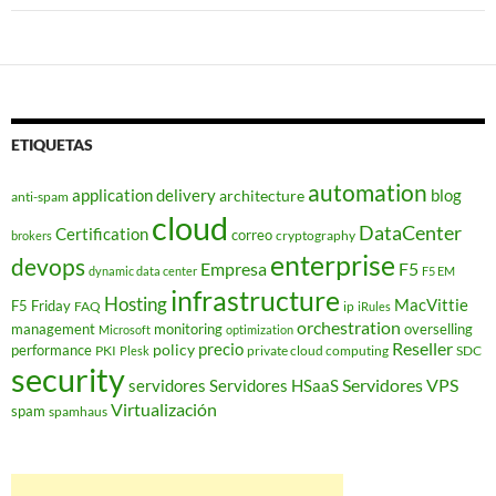
ETIQUETAS
automation
application delivery
blog
architecture
anti-spam
cloud
DataCenter
Certification
correo
cryptography
brokers
enterprise
devops
Empresa
F5
dynamic data center
F5 EM
infrastructure
Hosting
MacVittie
F5 Friday
FAQ
ip
iRules
orchestration
management
monitoring
overselling
Microsoft
optimization
Reseller
policy
precio
performance
PKI
private cloud computing
SDC
Plesk
security
Servidores VPS
servidores
Servidores HSaaS
Virtualización
spam
spamhaus