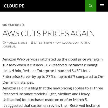
Saltar
Buscar
ICLOUD PE
hacia
MENÚ
el
PRIMAR
contenido
SIN CATEGORÍA
AWS CUTS PRICES AGAIN
MARZO 6, 2013
LATEST NEWS FROM CLOUD COMPUTING
JOURNAL
Amazon Web Services ratcheted up the cloud price war again
Tuesday when it cut new EC2 Reserved Instances running
Linux/Unix, Red Hat Enterprise Linux and SUSE Linux
Enterprise Server by up to 27% or up to 65% compared to On-
Demand instances.
Amazon said in a blog that the new pricing applies to all three
Reserved Instance models (Light, Medium and Heavy
Utilization) for purchases made on or after March 5.
It suggested that customers review their Reserved Instance