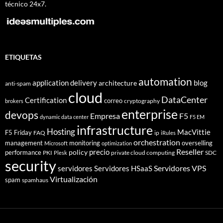
técnico 24x7.
ETIQUETAS
automation
application delivery
blog
architecture
anti-spam
cloud
DataCenter
Certification
correo
cryptography
brokers
enterprise
devops
Empresa
F5
dynamic data center
F5 EM
infrastructure
Hosting
MacVittie
F5 Friday
FAQ
ip
iRules
orchestration
management
monitoring
overselling
Microsoft
optimization
Reseller
policy
precio
performance
PKI
private cloud computing
SDC
Plesk
security
Servidores VPS
servidores
Servidores HSaaS
Virtualización
spam
spamhaus