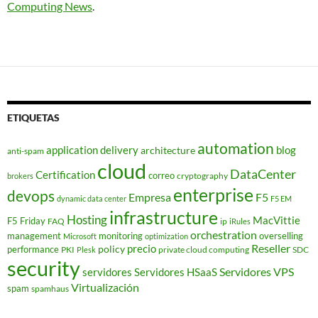
Computing News
.
ETIQUETAS
automation
application delivery
blog
architecture
anti-spam
cloud
DataCenter
Certification
correo
cryptography
brokers
enterprise
devops
Empresa
F5
dynamic data center
F5 EM
infrastructure
Hosting
MacVittie
F5 Friday
FAQ
ip
iRules
orchestration
management
monitoring
overselling
Microsoft
optimization
Reseller
policy
precio
performance
PKI
private cloud computing
SDC
Plesk
security
Servidores VPS
servidores
Servidores HSaaS
Virtualización
spam
spamhaus