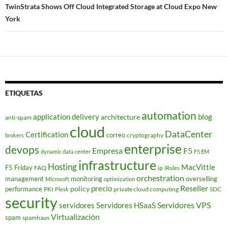
TwinStrata Shows Off Cloud Integrated Storage at Cloud Expo New
York
ETIQUETAS
automation
application delivery
blog
architecture
anti-spam
cloud
DataCenter
Certification
correo
cryptography
brokers
enterprise
devops
Empresa
F5
dynamic data center
F5 EM
infrastructure
Hosting
MacVittie
F5 Friday
FAQ
ip
iRules
orchestration
management
monitoring
overselling
Microsoft
optimization
Reseller
policy
precio
performance
PKI
private cloud computing
SDC
Plesk
security
Servidores VPS
servidores
Servidores HSaaS
Virtualización
spam
spamhaus