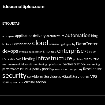
ETIQUETAS
automation
application delivery
blog
architecture
anti-spam
cloud
DataCenter
Certification
correo
cryptography
brokers
enterprise
devops
Empresa
F5
dynamic data center
F5 EM
infrastructure
Hosting
MacVittie
F5 Friday
FAQ
ip
iRules
orchestration
management
monitoring
overselling
Microsoft
optimization
Reseller
policy
precio
performance
PKI
private cloud computing
SDC
Plesk
security
Servidores VPS
servidores
Servidores HSaaS
Virtualización
spam
spamhaus