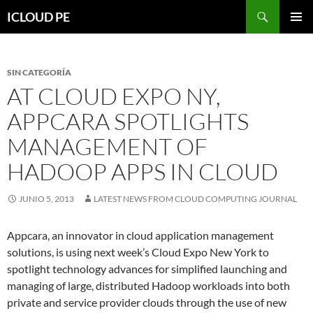
Saltar
Buscar
ICLOUD PE
hacia
MENÚ
el
PRIMAR
contenido
SIN CATEGORÍA
AT CLOUD EXPO NY,
APPCARA SPOTLIGHTS
MANAGEMENT OF
HADOOP APPS IN CLOUD
JUNIO 5, 2013
LATEST NEWS FROM CLOUD COMPUTING JOURNAL
Appcara, an innovator in cloud application management
solutions, is using next week’s Cloud Expo New York to
spotlight technology advances for simplified launching and
managing of large, distributed Hadoop workloads into both
private and service provider clouds through the use of new