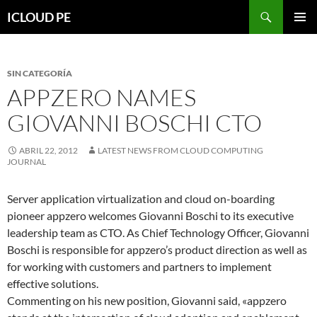
Saltar
Buscar
ICLOUD PE
hacia
MENÚ
el
PRIMAR
contenido
SIN CATEGORÍA
APPZERO NAMES
GIOVANNI BOSCHI CTO
ABRIL 22, 2012
LATEST NEWS FROM CLOUD COMPUTING
JOURNAL
Server application virtualization and cloud on-boarding
pioneer appzero welcomes Giovanni Boschi to its executive
leadership team as CTO. As Chief Technology Officer, Giovanni
Boschi is responsible for appzero’s product direction as well as
for working with customers and partners to implement
effective solutions.
Commenting on his new position, Giovanni said, «appzero