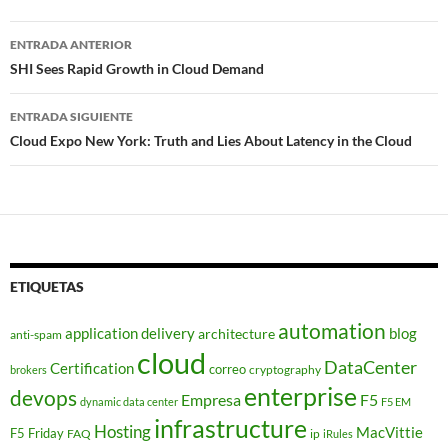
Navegador
ENTRADA ANTERIOR
de
SHI Sees Rapid Growth in Cloud Demand
entradas
ENTRADA SIGUIENTE
Cloud Expo New York: Truth and Lies About Latency in the Cloud
ETIQUETAS
automation
application delivery
blog
architecture
anti-spam
cloud
DataCenter
Certification
correo
cryptography
brokers
enterprise
devops
Empresa
F5
dynamic data center
F5 EM
infrastructure
Hosting
MacVittie
F5 Friday
FAQ
ip
iRules