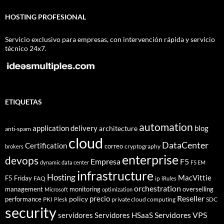
HOSTING PROFESIONAL
Servicio exclusivo para empresas, con intervención rápida y servicio
técnico 24x7.
ETIQUETAS
automation
application delivery
blog
architecture
anti-spam
cloud
DataCenter
Certification
correo
cryptography
brokers
enterprise
devops
Empresa
F5
dynamic data center
F5 EM
infrastructure
Hosting
MacVittie
F5 Friday
FAQ
ip
iRules
orchestration
management
monitoring
overselling
Microsoft
optimization
Reseller
policy
precio
performance
PKI
private cloud computing
SDC
Plesk
security
Servidores VPS
servidores
Servidores HSaaS