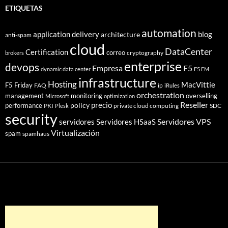
ETIQUETAS
automation
application delivery
blog
architecture
anti-spam
cloud
DataCenter
Certification
correo
cryptography
brokers
enterprise
devops
Empresa
F5
dynamic data center
F5 EM
infrastructure
Hosting
MacVittie
F5 Friday
FAQ
ip
iRules
orchestration
management
monitoring
overselling
Microsoft
optimization
Reseller
policy
precio
performance
PKI
private cloud computing
SDC
Plesk
security
Servidores VPS
servidores
Servidores HSaaS
Virtualización
spam
spamhaus