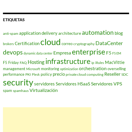
ETIQUETAS
automation
application delivery
blog
architecture
anti-spam
cloud
DataCenter
Certification
correo
cryptography
brokers
enterprise
devops
Empresa
F5
dynamic data center
F5 EM
infrastructure
Hosting
MacVittie
F5 Friday
FAQ
ip
iRules
orchestration
management
monitoring
overselling
Microsoft
optimization
Reseller
policy
precio
performance
PKI
private cloud computing
SDC
Plesk
security
Servidores VPS
servidores
Servidores HSaaS
Virtualización
spam
spamhaus