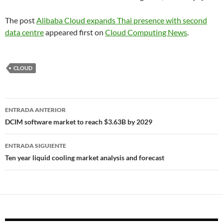
The post
Alibaba Cloud expands Thai presence with second
data centre
appeared first on
Cloud Computing News
.
CLOUD
Navegador
ENTRADA ANTERIOR
de
DCIM software market to reach $3.63B by 2029
entradas
ENTRADA SIGUIENTE
Ten year liquid cooling market analysis and forecast