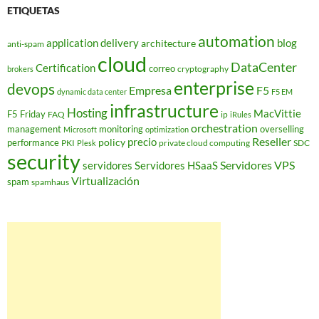
ETIQUETAS
automation
application delivery
blog
architecture
anti-spam
cloud
DataCenter
Certification
correo
cryptography
brokers
enterprise
devops
Empresa
F5
dynamic data center
F5 EM
infrastructure
Hosting
MacVittie
F5 Friday
FAQ
ip
iRules
orchestration
management
monitoring
overselling
Microsoft
optimization
Reseller
policy
precio
performance
PKI
private cloud computing
SDC
Plesk
security
Servidores VPS
servidores
Servidores HSaaS
Virtualización
spam
spamhaus