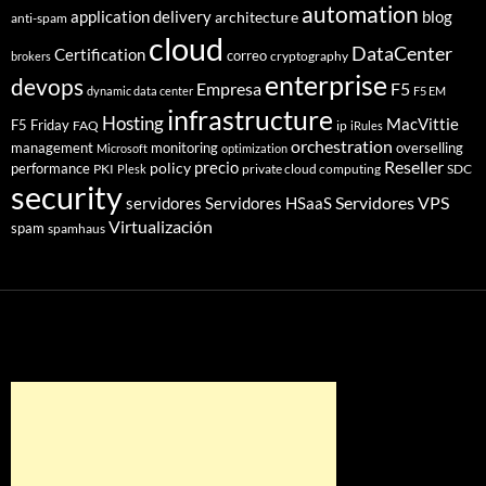
automation
application delivery
blog
architecture
anti-spam
cloud
DataCenter
Certification
correo
cryptography
brokers
enterprise
devops
Empresa
F5
dynamic data center
F5 EM
infrastructure
Hosting
MacVittie
F5 Friday
FAQ
ip
iRules
orchestration
management
monitoring
overselling
Microsoft
optimization
Reseller
policy
precio
performance
PKI
private cloud computing
SDC
Plesk
security
Servidores VPS
servidores
Servidores HSaaS
Virtualización
spam
spamhaus