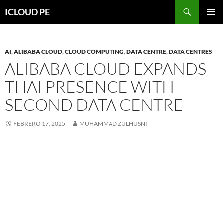
Saltar
Buscar
ICLOUD PE
hacia
MENÚ
el
PRIMAR
contenido
AI
,
ALIBABA CLOUD
,
CLOUD COMPUTING
,
DATA CENTRE
,
DATA CENTRES
ALIBABA CLOUD EXPANDS
THAI PRESENCE WITH
SECOND DATA CENTRE
FEBRERO 17, 2025
MUHAMMAD ZULHUSNI