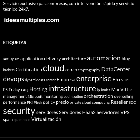
Servicio exclusivo para empresas, con intervención rápida y servicio
técnico 24x7.
ETIQUETAS
automation
application delivery
blog
architecture
anti-spam
cloud
DataCenter
Certification
correo
cryptography
brokers
enterprise
devops
Empresa
F5
dynamic data center
F5 EM
infrastructure
Hosting
MacVittie
F5 Friday
FAQ
ip
iRules
orchestration
management
monitoring
overselling
Microsoft
optimization
Reseller
policy
precio
performance
PKI
private cloud computing
SDC
Plesk
security
Servidores VPS
servidores
Servidores HSaaS
Virtualización
spam
spamhaus