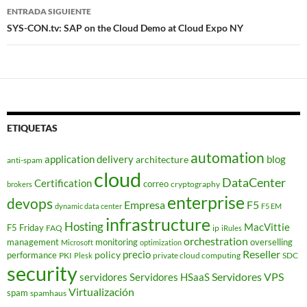
entradas
ENTRADA SIGUIENTE
SYS-CON.tv: SAP on the Cloud Demo at Cloud Expo NY
ETIQUETAS
automation
application delivery
blog
architecture
anti-spam
cloud
DataCenter
Certification
correo
cryptography
brokers
enterprise
devops
Empresa
F5
dynamic data center
F5 EM
infrastructure
Hosting
MacVittie
F5 Friday
FAQ
ip
iRules
orchestration
management
monitoring
overselling
Microsoft
optimization
Reseller
policy
precio
performance
PKI
private cloud computing
SDC
Plesk
security
Servidores VPS
servidores
Servidores HSaaS
Virtualización
spam
spamhaus