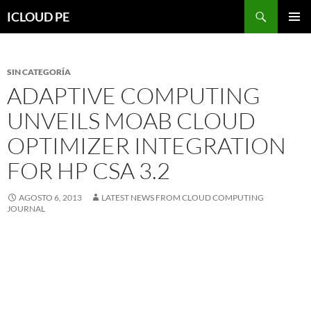
Saltar
Buscar
ICLOUD PE
hacia
MENÚ
el
PRIMAR
contenido
SIN CATEGORÍA
ADAPTIVE COMPUTING
UNVEILS MOAB CLOUD
OPTIMIZER INTEGRATION
FOR HP CSA 3.2
AGOSTO 6, 2013
LATEST NEWS FROM CLOUD COMPUTING
JOURNAL