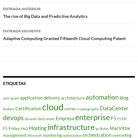
Navegador
ENTRADA ANTERIOR
de
The rise of Big Data and Predictive Analytics
entradas
ENTRADA SIGUIENTE
Adaptive Computing Granted Fifteenth Cloud Computing Patent
ETIQUETAS
automation
application delivery
blog
architecture
anti-spam
cloud
DataCenter
Certification
correo
cryptography
brokers
enterprise
devops
Empresa
F5
dynamic data center
F5 EM
infrastructure
Hosting
MacVittie
F5 Friday
FAQ
ip
iRules
orchestration
management
monitoring
overselling
Microsoft
optimization