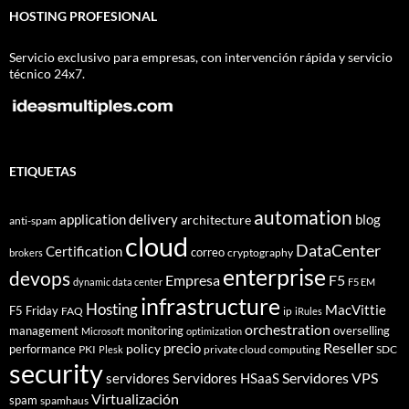
HOSTING PROFESIONAL
Servicio exclusivo para empresas, con intervención rápida y servicio
técnico 24x7.
ETIQUETAS
automation
application delivery
blog
architecture
anti-spam
cloud
DataCenter
Certification
correo
cryptography
brokers
enterprise
devops
Empresa
F5
dynamic data center
F5 EM
infrastructure
Hosting
MacVittie
F5 Friday
FAQ
ip
iRules
orchestration
management
monitoring
overselling
Microsoft
optimization
Reseller
policy
precio
performance
PKI
private cloud computing
SDC
Plesk
security
Servidores VPS
servidores
Servidores HSaaS
Virtualización
spam
spamhaus