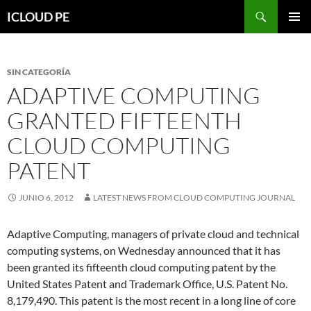
Saltar
Buscar
ICLOUD PE
hacia
MENÚ
el
PRIMAR
contenido
SIN CATEGORÍA
ADAPTIVE COMPUTING
GRANTED FIFTEENTH
CLOUD COMPUTING
PATENT
JUNIO 6, 2012
LATEST NEWS FROM CLOUD COMPUTING JOURNAL
Adaptive Computing, managers of private cloud and technical
computing systems, on Wednesday announced that it has
been granted its fifteenth cloud computing patent by the
United States Patent and Trademark Office, U.S. Patent No.
8,179,490. This patent is the most recent in a long line of core