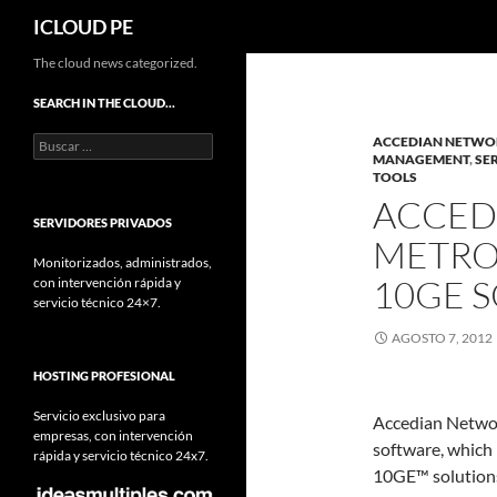
Buscar
ICLOUD PE
Saltar
The cloud news categorized.
hacia
SEARCH IN THE CLOUD…
el
Buscar:
ACCEDIAN NETWO
contenido
MANAGEMENT
,
SE
TOOLS
ACCED
SERVIDORES PRIVADOS
METRO
Monitorizados, administrados,
10GE 
con intervención rápida y
servicio técnico 24×7.
AGOSTO 7, 2012
HOSTING PROFESIONAL
Servicio exclusivo para
Accedian Networ
empresas, con intervención
software, whic
rápida y servicio técnico 24x7.
10GE™ solution