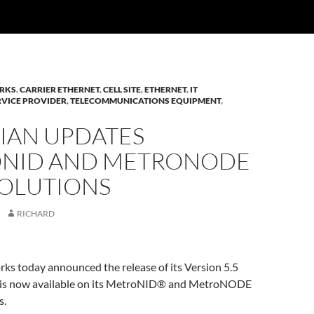
RKS
,
CARRIER ETHERNET
,
CELL SITE
,
ETHERNET
,
IT
RVICE PROVIDER
,
TELECOMMUNICATIONS EQUIPMENT
,
IAN UPDATES
NID AND METRONODE
SOLUTIONS
RICHARD
ks today announced the release of its Version 5.5
h is now available on its MetroNID® and MetroNODE
s.