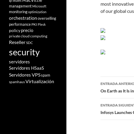
MacVittie
ip
iRules
most innovative 
management
Microsoft
of our global cu
monitoring
optimization
orchestration
overselling
performance
PKI
Plesk
policy
precio
private cloud computing
Reseller
SDC
security
servidores
Servidores HSaaS
Servidores VPS
spam
Navegad
Virtualización
spamhaus
ENTRADA ANTERI
de
On Earth as It Is i
entradas
ENTRADA SIGUIEN
Infosys Launches