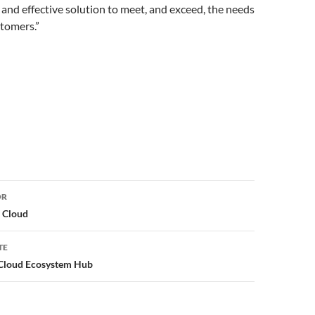
and effective solution to meet, and exceed, the needs
stomers.”
or
OR
n Cloud
TE
 Cloud Ecosystem Hub