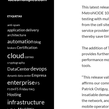
This latest rel
MetroNODE 10GE
ETIQUETAS
testing with mul
from the cell sit
anti-spam
application delivery
service provider
architecture
thereby save ti
automation
blog
Certification
The addition of
brokers
cloud
provides further
correo
performance mon
cryptography
tools.
devops
DataCenter
Empresa
dynamic data center
“This release va
enterprise
affirms our comm
F5
Patrick Ostiguy
F5 Friday
FAQ
F5 EM
Hosting
insatiable deman
the network, and
infrastructure
mobile operators