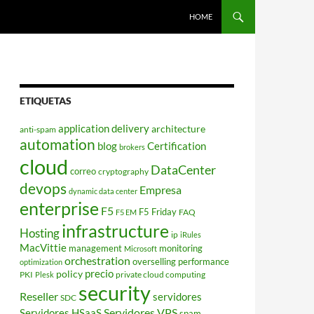
HOME
ETIQUETAS
application delivery
architecture
anti-spam
automation
blog
Certification
brokers
cloud
DataCenter
correo
cryptography
devops
Empresa
dynamic data center
enterprise
F5
F5 Friday
FAQ
F5 EM
infrastructure
Hosting
ip
iRules
MacVittie
management
monitoring
Microsoft
orchestration
overselling
performance
optimization
policy
precio
PKI
private cloud computing
Plesk
security
Reseller
servidores
SDC
Servidores VPS
Servidores HSaaS
spam