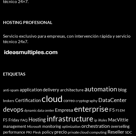
técnico 24×7.
HOSTING PROFESIONAL
Servicio exclusivo para empresas, con intervención rápida y servicio
técnico 24x7.
ETIQUETAS
automation
application delivery
blog
architecture
anti-spam
cloud
DataCenter
Certification
correo
cryptography
brokers
enterprise
devops
Empresa
F5
dynamic data center
F5 EM
infrastructure
Hosting
MacVittie
F5 Friday
FAQ
ip
iRules
orchestration
management
monitoring
overselling
Microsoft
optimization
Reseller
policy
precio
performance
PKI
private cloud computing
SDC
Plesk