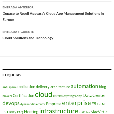
Navegador
ENTRADA ANTERIOR
de
Dupaco to Resell Appcara’s Cloud App Management Solutions in
Europe
entradas
ENTRADA SIGUIENTE
Cloud Solutions and Technology
ETIQUETAS
automation
application delivery
blog
architecture
anti-spam
cloud
DataCenter
Certification
correo
cryptography
brokers
enterprise
devops
Empresa
F5
dynamic data center
F5 EM
infrastructure
Hosting
MacVittie
F5 Friday
FAQ
ip
iRules