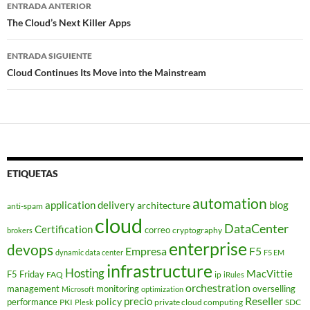
Navegador
ENTRADA ANTERIOR
de
The Cloud’s Next Killer Apps
entradas
ENTRADA SIGUIENTE
Cloud Continues Its Move into the Mainstream
ETIQUETAS
automation
application delivery
blog
architecture
anti-spam
cloud
DataCenter
Certification
correo
cryptography
brokers
enterprise
devops
Empresa
F5
dynamic data center
F5 EM
infrastructure
Hosting
MacVittie
F5 Friday
FAQ
ip
iRules
orchestration
management
monitoring
overselling
Microsoft
optimization
Reseller
policy
precio
performance
PKI
private cloud computing
SDC
Plesk