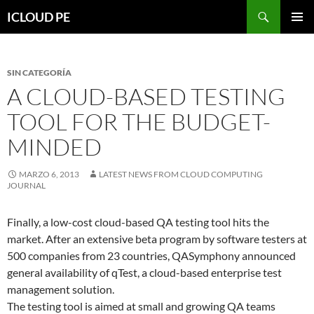
Saltar
Buscar
ICLOUD PE
hacia
MENÚ
el
PRIMAR
contenido
SIN CATEGORÍA
A CLOUD-BASED TESTING
TOOL FOR THE BUDGET-
MINDED
MARZO 6, 2013
LATEST NEWS FROM CLOUD COMPUTING
JOURNAL
Finally, a low-cost cloud-based QA testing tool hits the
market. After an extensive beta program by software testers at
500 companies from 23 countries, QASymphony announced
general availability of qTest, a cloud-based enterprise test
management solution.
The testing tool is aimed at small and growing QA teams