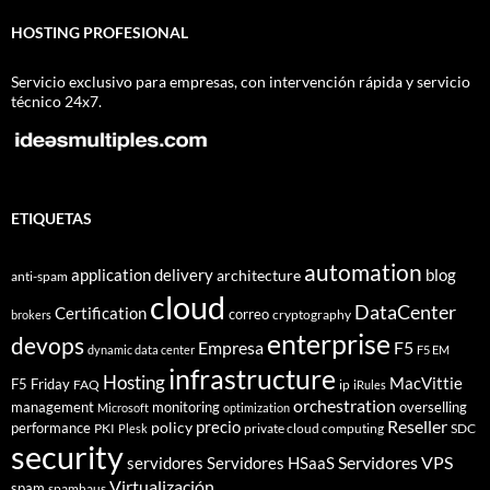
HOSTING PROFESIONAL
Servicio exclusivo para empresas, con intervención rápida y servicio
técnico 24x7.
ETIQUETAS
automation
application delivery
blog
architecture
anti-spam
cloud
DataCenter
Certification
correo
cryptography
brokers
enterprise
devops
Empresa
F5
dynamic data center
F5 EM
infrastructure
Hosting
MacVittie
F5 Friday
FAQ
ip
iRules
orchestration
management
monitoring
overselling
Microsoft
optimization
Reseller
policy
precio
performance
PKI
private cloud computing
SDC
Plesk
security
Servidores VPS
servidores
Servidores HSaaS
Virtualización
spam
spamhaus