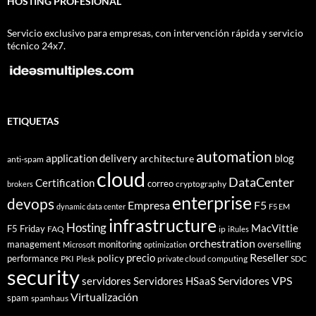
HOSTING PROFESIONAL
Servicio exclusivo para empresas, con intervención rápida y servicio
técnico 24x7.
ETIQUETAS
automation
application delivery
blog
architecture
anti-spam
cloud
DataCenter
Certification
correo
cryptography
brokers
enterprise
devops
Empresa
F5
dynamic data center
F5 EM
infrastructure
Hosting
MacVittie
F5 Friday
FAQ
ip
iRules
orchestration
management
monitoring
overselling
Microsoft
optimization
Reseller
policy
precio
performance
PKI
private cloud computing
SDC
Plesk
security
Servidores VPS
servidores
Servidores HSaaS
Virtualización
spam
spamhaus