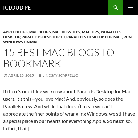
Saltar
Buscar
ICLOUD PE
hacia
MENÚ
el
PRIMAR
contenido
APPLE BLOGS
,
MAC BLOGS
,
MAC HOW TO'S
,
MAC TIPS
,
PARALLELS
DESKTOP
,
PARALLELS DESKTOP 10
,
PARALLELS DESKTOP FOR MAC
,
RUN
WINDOWS ON MAC
15 BEST MAC BLOGS TO
BOOKMARK
ABRIL 13, 2015
LINDSAY SCARPELLO
If there’s one thing we know about Parallels Desktop for Mac
users, it’s this—you love Mac! And, obviously, so does the
Parallels crew. And while that doesn’t mean we can’t
appreciate the finer points of wrangling Windows, we still have
a special place in our hearts for everything Apple. So much so,
in fact, that […]