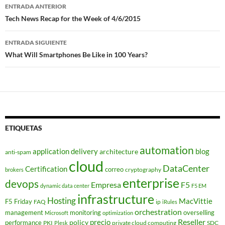
Navegador
ENTRADA ANTERIOR
de
Tech News Recap for the Week of 4/6/2015
entradas
ENTRADA SIGUIENTE
What Will Smartphones Be Like in 100 Years?
ETIQUETAS
automation
application delivery
blog
architecture
anti-spam
cloud
DataCenter
Certification
correo
cryptography
brokers
enterprise
devops
Empresa
F5
dynamic data center
F5 EM
infrastructure
Hosting
MacVittie
F5 Friday
FAQ
ip
iRules
orchestration
management
monitoring
overselling
Microsoft
optimization
Reseller
policy
precio
performance
PKI
private cloud computing
SDC
Plesk