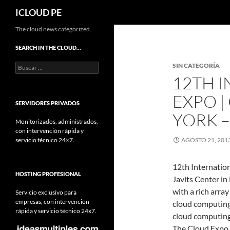
Buscar
ICLOUD PE
Saltar
The cloud news categorized.
hacia
SEARCH IN THE CLOUD…
el
Buscar:
SIN CATEGORÍA
contenido
12TH 
EXPO 
SERVIDORES PRIVADOS
YORK 
Monitorizados, administrados,
con intervención rápida y
servicio técnico 24×7.
AGOSTO 21, 201
12th Internatio
HOSTING PROFESIONAL
Javits Center in
with a rich arra
Servicio exclusivo para
empresas, con intervención
cloud computing 
rápida y servicio técnico 24x7.
cloud computing
The Cloud Expo s