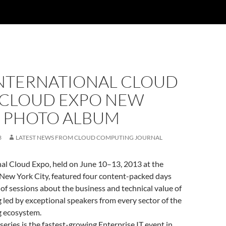
INTERNATIONAL CLOUD
| CLOUD EXPO NEW
– PHOTO ALBUM
3
LATEST NEWS FROM CLOUD COMPUTING JOURNAL
nal Cloud Expo, held on June 10–13, 2013 at the
 New York City, featured four content-packed days
y of sessions about the business and technical value of
led by exceptional speakers from every sector of the
 ecosystem.
eries is the fastest-growing Enterprise IT event in