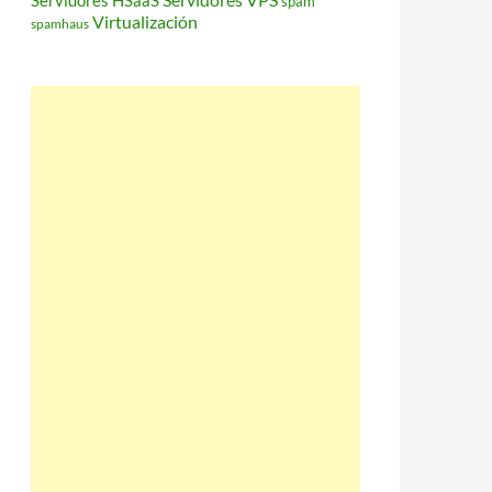
Servidores HSaaS
spam
Virtualización
spamhaus