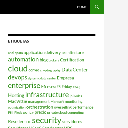
HOME
ETIQUETAS
application delivery
architecture
anti-spam
automation
blog
Certification
brokers
cloud
DataCenter
correo
cryptography
devops
Empresa
dynamic data center
enterprise
F5
F5 Friday
FAQ
F5 EM
infrastructure
Hosting
ip
iRules
MacVittie
management
monitoring
Microsoft
orchestration
overselling
performance
optimization
policy
precio
PKI
private cloud computing
Plesk
security
Reseller
servidores
SDC
Servidores VPS