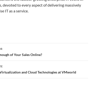
s, devoted to every aspect of delivering massively
se IT as a service.
or
OR
nough of Your Sales Online?
TE
Virtualization and Cloud Technologies at VMworld