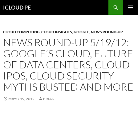
Saltar
Buscar
ICLOUD PE
hacia
MENÚ
el
PRIMAR
contenido
CLOUD COMPUTING
,
CLOUD INSIGHTS
,
GOOGLE
,
NEWS ROUND-UP
NEWS ROUND-UP 5/19/12:
GOOGLE’S CLOUD, FUTURE
OF DATA CENTERS, CLOUD
IPOS, CLOUD SECURITY
MYTHS BUSTED AND MORE
MAYO 19, 2012
BRIAN