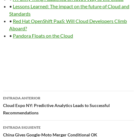
•
Lessons Learned: The impact on the future of Cloud and
Standards
•
Red Hat OpenShift PaaS: Will Cloud Developers Climb
Aboard?
•
Pandora Floats on the Cloud
Navegador
ENTRADA ANTERIOR
de
Cloud Expo NY: Predictive Analytics Leads to Successful
Recommendations
entradas
ENTRADA SIGUIENTE
China Gives Google-Moto Merger Conditional OK