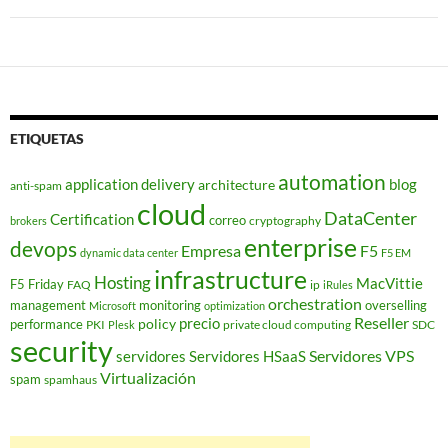
ETIQUETAS
automation
application delivery
blog
architecture
anti-spam
cloud
DataCenter
Certification
correo
cryptography
brokers
enterprise
devops
Empresa
F5
dynamic data center
F5 EM
infrastructure
Hosting
MacVittie
F5 Friday
FAQ
ip
iRules
orchestration
management
monitoring
overselling
Microsoft
optimization
Reseller
policy
precio
performance
PKI
private cloud computing
SDC
Plesk
security
Servidores VPS
servidores
Servidores HSaaS
Virtualización
spam
spamhaus