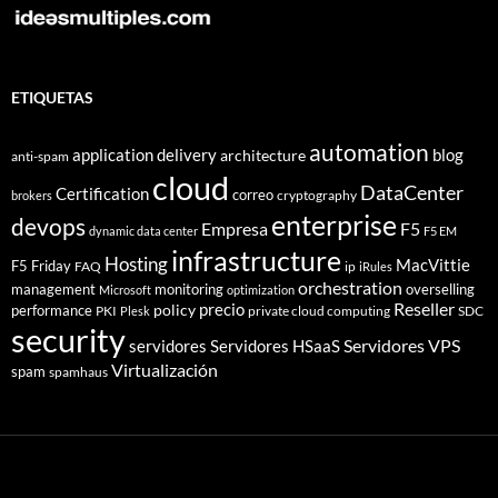
ETIQUETAS
automation
application delivery
blog
architecture
anti-spam
cloud
DataCenter
Certification
correo
cryptography
brokers
enterprise
devops
Empresa
F5
dynamic data center
F5 EM
infrastructure
Hosting
MacVittie
F5 Friday
FAQ
ip
iRules
orchestration
management
monitoring
overselling
Microsoft
optimization
Reseller
policy
precio
performance
PKI
private cloud computing
SDC
Plesk
security
Servidores VPS
servidores
Servidores HSaaS
Virtualización
spam
spamhaus