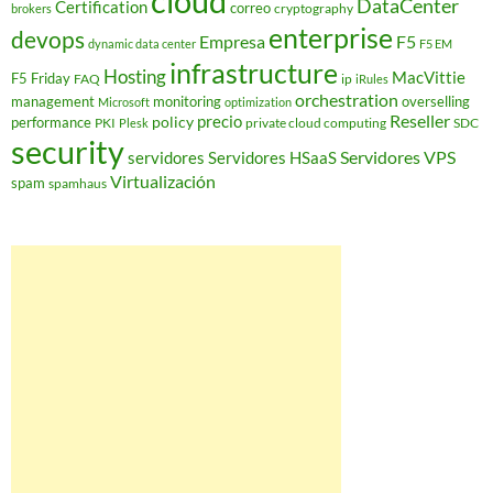
cloud
DataCenter
Certification
correo
cryptography
brokers
enterprise
devops
Empresa
F5
dynamic data center
F5 EM
infrastructure
Hosting
MacVittie
F5 Friday
FAQ
ip
iRules
orchestration
management
monitoring
overselling
Microsoft
optimization
Reseller
policy
precio
performance
PKI
private cloud computing
SDC
Plesk
security
Servidores VPS
servidores
Servidores HSaaS
Virtualización
spam
spamhaus