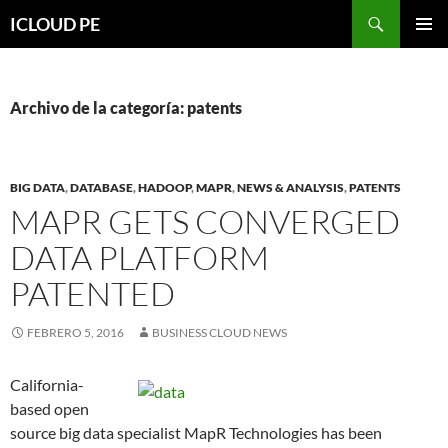
Saltar
Buscar
ICLOUD PE
hacia
MENÚ
el
PRIMAR
contenido
Archivo de la categoría: patents
BIG DATA
,
DATABASE
,
HADOOP
,
MAPR
,
NEWS & ANALYSIS
,
PATENTS
MAPR GETS CONVERGED
DATA PLATFORM
PATENTED
FEBRERO 5, 2016
BUSINESS CLOUD NEWS
California-
based open
source big data specialist MapR Technologies has been