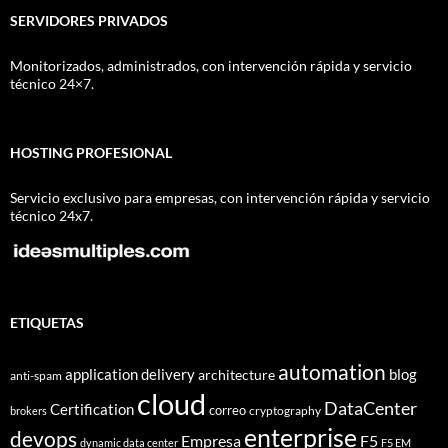
SERVIDORES PRIVADOS
Monitorizados, administrados, con intervención rápida y servicio
técnico 24×7.
HOSTING PROFESIONAL
Servicio exclusivo para empresas, con intervención rápida y servicio
técnico 24x7.
ETIQUETAS
automation
application delivery
blog
architecture
anti-spam
cloud
DataCenter
Certification
correo
cryptography
brokers
enterprise
devops
Empresa
F5
dynamic data center
F5 EM