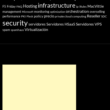
infrastructure
Hosting
MacVittie
F5 Friday
FAQ
ip
iRules
orchestration
management
monitoring
overselling
Microsoft
optimization
Reseller
policy
precio
performance
PKI
private cloud computing
SDC
Plesk
security
Servidores VPS
servidores
Servidores HSaaS
Virtualización
spam
spamhaus