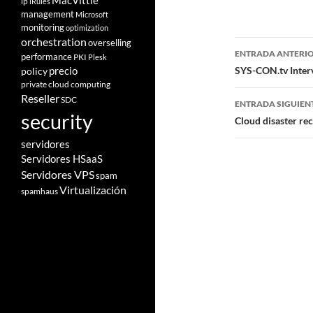
MacVittie
ip
iRules
management
Microsoft
monitoring
optimization
orchestration
overselling
Navegad
ENTRADA ANTERI
performance
PKI
Plesk
de
SYS-CON.tv Inter
policy
precio
private cloud computing
entradas
Reseller
SDC
ENTRADA SIGUIEN
security
Cloud disaster rec
servidores
Servidores HSaaS
Servidores VPS
spam
Virtualización
spamhaus