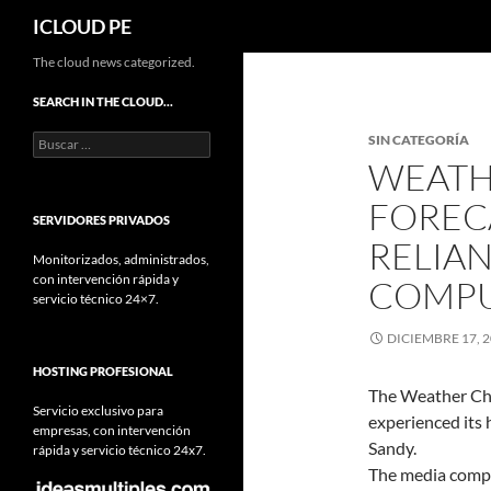
Buscar
ICLOUD PE
Saltar
The cloud news categorized.
hacia
SEARCH IN THE CLOUD…
el
Buscar:
SIN CATEGORÍA
contenido
WEATH
FOREC
SERVIDORES PRIVADOS
RELIA
Monitorizados, administrados,
con intervención rápida y
COMP
servicio técnico 24×7.
DICIEMBRE 17, 
HOSTING PROFESIONAL
The Weather Cha
Servicio exclusivo para
experienced its 
empresas, con intervención
Sandy.
rápida y servicio técnico 24x7.
The media compa