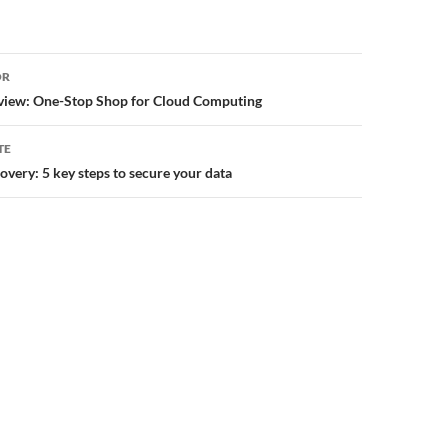
or
OR
view: One-Stop Shop for Cloud Computing
TE
overy: 5 key steps to secure your data