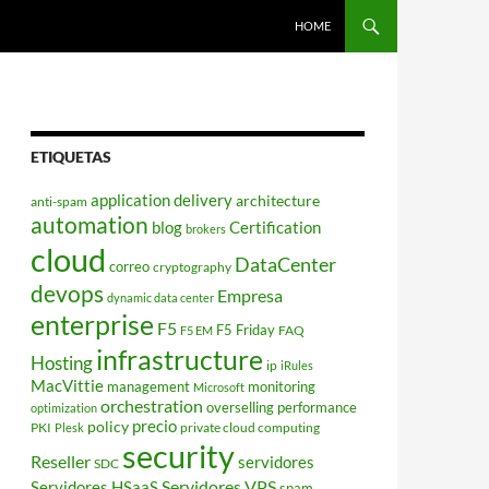
HOME
ETIQUETAS
application delivery
architecture
anti-spam
automation
blog
Certification
brokers
cloud
DataCenter
correo
cryptography
devops
Empresa
dynamic data center
enterprise
F5
F5 Friday
FAQ
F5 EM
infrastructure
Hosting
ip
iRules
MacVittie
management
monitoring
Microsoft
orchestration
overselling
performance
optimization
policy
precio
PKI
private cloud computing
Plesk
security
Reseller
servidores
SDC
Servidores VPS
Servidores HSaaS
spam