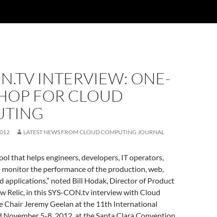
N.TV INTERVIEW: ONE-
SHOP FOR CLOUD
UTING
2012
LATEST NEWS FROM CLOUD COMPUTING JOURNAL
ool that helps engineers, developers, IT operators,
d monitor the performance of the production, web,
d applications,” noted Bill Hodak, Director of Product
w Relic, in this SYS-CON.tv interview with Cloud
 Chair Jeremy Geelan at the 11th International
d November 5-8, 2012, at the Santa Clara Convention