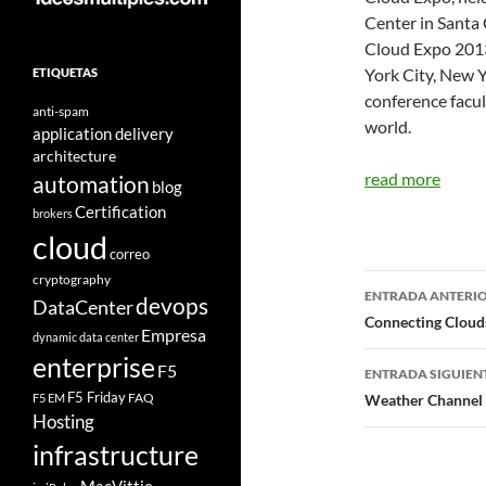
Center in Santa 
Cloud Expo 2013
York City, New Y
ETIQUETAS
conference facul
anti-spam
world.
application delivery
architecture
read more
automation
blog
Certification
brokers
cloud
correo
Navegad
cryptography
ENTRADA ANTERI
devops
DataCenter
de
Connecting Clouds
Empresa
dynamic data center
entradas
enterprise
F5
ENTRADA SIGUIEN
F5 Friday
FAQ
F5 EM
Weather Channel 
Hosting
infrastructure