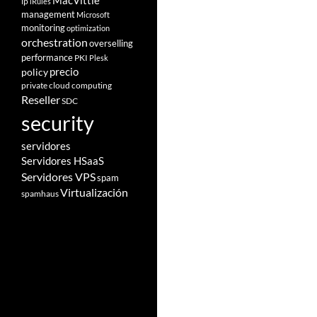
MacVittie
ip
iRules
management
Microsoft
monitoring
optimization
orchestration
overselling
performance
PKI
Plesk
policy
precio
private cloud computing
Reseller
SDC
security
servidores
Servidores HSaaS
Servidores VPS
spam
Virtualización
spamhaus