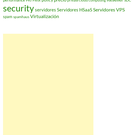
performance
PKI
private cloud computing
SDC
Plesk
security
Servidores VPS
servidores
Servidores HSaaS
Virtualización
spam
spamhaus