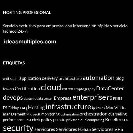
HOSTING PROFESIONAL
Servicio exclusivo para empresas, con intervención rápida y servicio
técnico 24x7.
ETIQUETAS
automation
application delivery
blog
architecture
anti-spam
cloud
DataCenter
Certification
correo
cryptography
brokers
enterprise
devops
Empresa
F5
dynamic data center
F5 EM
infrastructure
Hosting
MacVittie
F5 Friday
FAQ
ip
iRules
orchestration
management
monitoring
overselling
Microsoft
optimization
Reseller
policy
precio
performance
PKI
private cloud computing
SDC
Plesk
security
Servidores VPS
servidores
Servidores HSaaS