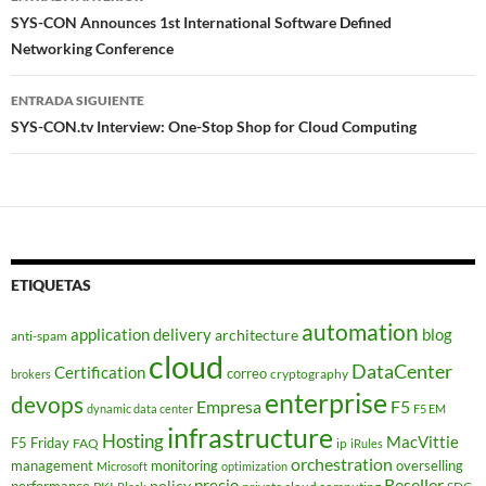
de
SYS-CON Announces 1st International Software Defined
Networking Conference
entradas
ENTRADA SIGUIENTE
SYS-CON.tv Interview: One-Stop Shop for Cloud Computing
ETIQUETAS
automation
application delivery
blog
architecture
anti-spam
cloud
DataCenter
Certification
correo
cryptography
brokers
enterprise
devops
Empresa
F5
dynamic data center
F5 EM
infrastructure
Hosting
MacVittie
F5 Friday
FAQ
ip
iRules
orchestration
management
monitoring
overselling
Microsoft
optimization
Reseller
policy
precio