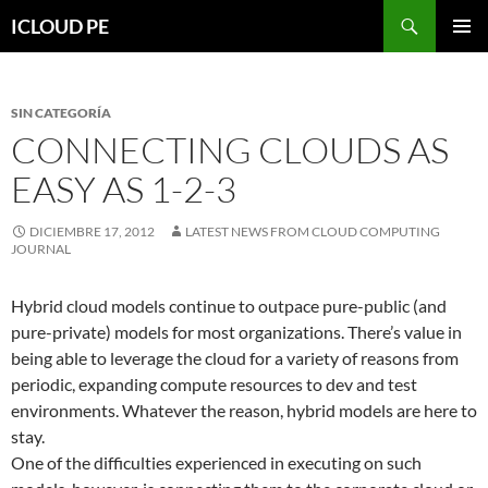
Saltar
Buscar
ICLOUD PE
hacia
MENÚ
el
PRIMAR
contenido
SIN CATEGORÍA
CONNECTING CLOUDS AS
EASY AS 1-2-3
DICIEMBRE 17, 2012
LATEST NEWS FROM CLOUD COMPUTING
JOURNAL
Hybrid cloud models continue to outpace pure-public (and
pure-private) models for most organizations. There’s value in
being able to leverage the cloud for a variety of reasons from
periodic, expanding compute resources to dev and test
environments. Whatever the reason, hybrid models are here to
stay.
One of the difficulties experienced in executing on such