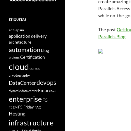
create amazing t
Parallels Acces
while on-the-go.
ETIQUETAS
The post
Getting
anti-spam
application delivery
Parallels Blog
.
architecture
automation
blog
Certification
brokers
cloud
correo
cryptography
devops
DataCenter
Empresa
dynamic data center
enterprise
F5
F5 Friday
FAQ
F5 EM
Hosting
infrastructure