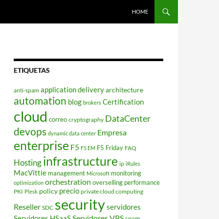
HOME
ETIQUETAS
application delivery
architecture
anti-spam
automation
blog
Certification
brokers
cloud
DataCenter
correo
cryptography
devops
Empresa
dynamic data center
enterprise
F5
F5 Friday
FAQ
F5 EM
infrastructure
Hosting
ip
iRules
MacVittie
management
monitoring
Microsoft
orchestration
overselling
performance
optimization
policy
precio
PKI
private cloud computing
Plesk
security
Reseller
servidores
SDC
Servidores VPS
Servidores HSaaS
spam