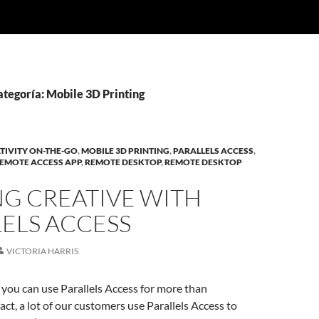
ategoría: Mobile 3D Printing
TIVITY ON-THE-GO
,
MOBILE 3D PRINTING
,
PARALLELS ACCESS
,
EMOTE ACCESS APP
,
REMOTE DESKTOP
,
REMOTE DESKTOP
NG CREATIVE WITH
ELS ACCESS
VICTORIA HARRIS
t, you can use Parallels Access for more than
fact, a lot of our customers use Parallels Access to