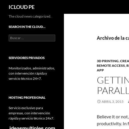
Buscar
ICLOUD PE
Saltar
The cloud news categorized.
hacia
SEARCH IN THE CLOUD…
el
Buscar:
contenido
Archivo de la c
SERVIDORES PRIVADOS
3D PRINTING
,
CREA
REMOTE ACCESS
,
R
Monitorizados, administrados,
APP
con intervención rápida y
GETTI
servicio técnico 24×7.
PARALL
HOSTING PROFESIONAL
ABRIL 3, 2015
Servicio exclusivo para
empresas, con intervención
Believe it or no
rápida y servicio técnico 24x7.
productivity. In 