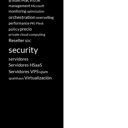
MacVittie
ip
iRules
management
Microsoft
monitoring
optimization
orchestration
overselling
performance
PKI
Plesk
policy
precio
private cloud computing
Reseller
SDC
security
servidores
Servidores HSaaS
Servidores VPS
spam
Virtualización
spamhaus